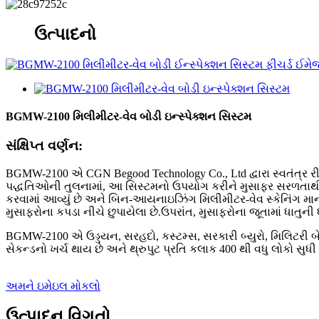
ઉત્પાદનો
BGMW-2100 મિલીમીટર-વેવ બોડી ઇન્સ્પેક્શન સિસ્ટમ
સંક્ષિપ્ત વર્ણન:
BGMW-2100 એ CGN Begood Technology Co., Ltd દ્વારા સ્વતંત્ર રીત
પદ્ધતિઓની તુલનામાં, આ સિસ્ટમનો ઉપયોગ કરીને મુસાફર સરળતાથી અને
કરવામાં આવ્યું છે અને બિન-આયનાઇઝિંગ મિલીમીટર-વેવ સ્કેનિંગ માનવ
મુસાફરોના કપડા નીચે છુપાયેલા છે.ઉપરાંત, મુસાફરોના જૂતામાં ધાતુ
BGMW-2100 એ ઉડ્ડયન, સરહદો, કસ્ટમ્સ, સરકારી બ્યુરો, મિલિટરી બેઝ,
સેકન્ડનો ખર્ચ થાય છે અને થ્રુપુટ પ્રતિ કલાક 400 થી વધુ લોકો સુધી પ
અમને ઇમેઇલ મોકલો
ઉત્પાદન વિગતો