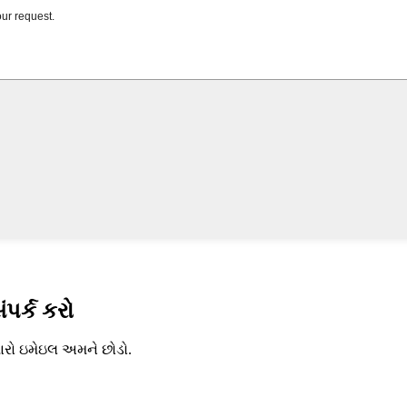
ંપર્ક કરો
મારો ઇમેઇલ અમને છોડો.