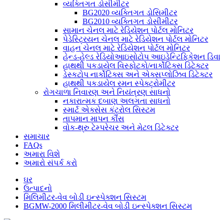
વ્યક્તિગત ડોસીમીટર
BG2020 વ્યક્તિગત ડોસિમીટર
BG2010 વ્યક્તિગત ડોસીમીટર
સામાન ચેનલ માટે રેડિયેશન પોર્ટલ મોનિટર
પેડેસ્ટ્રિયન ચેનલ માટે રેડિયેશન પોર્ટલ મોનિટર
વાહન ચેનલ માટે રેડિયેશન પોર્ટલ મોનિટર
હેન્ડ-હેલ્ડ રેડિયોઆઇસોટોપ આઇડેન્ટિફિકેશન ડિ
હાથથી પકડાયેલ વિસ્ફોટકો/નાર્કોટિક્સ ડિટેક્ટર
ડેસ્કટોપ નાર્કોટિક્સ અને એક્સપ્લોઝિવ ડિટેક્ટર
હાથથી પકડાયેલ રમન સ્પેક્ટ્રોમીટર
રોગચાળા નિવારણ અને નિયંત્રણ સાધનો
નકારાત્મક દબાણ અલગતા સાધનો
સ્માર્ટ એક્સેસ કંટ્રોલ સિસ્ટમ
તાપમાન માપન કૌંસ
વોક-થ્રુ ટેમ્પરેચર અને મેટલ ડિટેક્ટર
સમાચાર
FAQs
અમારા વિશે
અમારો સંપર્ક કરો
ઘર
ઉત્પાદનો
મિલિમીટર-વેવ બોડી ઇન્સ્પેક્શન સિસ્ટમ
BGMW-2000 મિલીમીટર-વેવ બોડી ઇન્સ્પેક્શન સિસ્ટમ