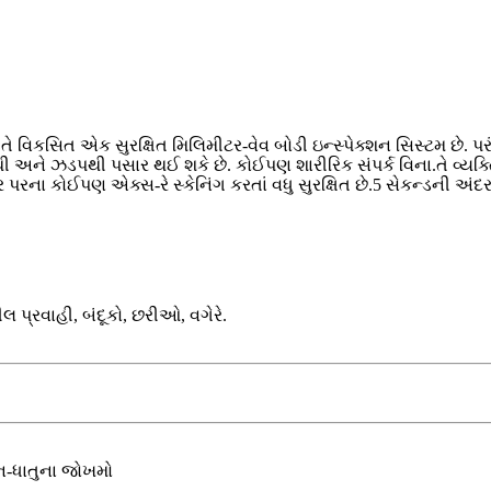
ે વિકસિત એક સુરક્ષિત મિલિમીટર-વેવ બોડી ઇન્સ્પેક્શન સિસ્ટમ છે. પર
ને ઝડપથી પસાર થઈ શકે છે. કોઈપણ શારીરિક સંપર્ક વિના.તે વ્યક્તિગ
ના કોઈપણ એક્સ-રે સ્કેનિંગ કરતાં વધુ સુરક્ષિત છે.5 સેકન્ડની અંદર 
 પ્રવાહી, બંદૂકો, છરીઓ, વગેરે.
િન-ધાતુના જોખમો