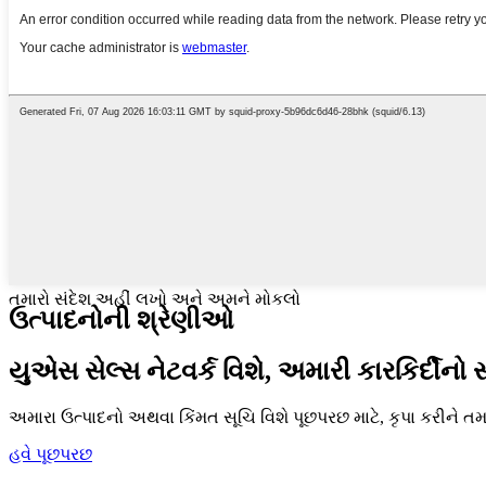
તમારો સંદેશ અહીં લખો અને અમને મોકલો
ઉત્પાદનોની શ્રેણીઓ
યુએસ સેલ્સ નેટવર્ક વિશે, અમારી કારકિર્દીનો સ
અમારા ઉત્પાદનો અથવા કિંમત સૂચિ વિશે પૂછપરછ માટે, કૃપા કરીને ત
હવે પૂછપરછ