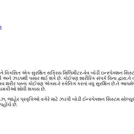
ે વિકસિત એક સુરક્ષિત સક્રિય મિલિમીટર-વેવ બોડી ઇન્સ્પેક્શન સિસ્ટમ
 ઝડપથી પસાર થઈ શકે છે. કોઈપણ શારીરિક સંપર્ક વિના દ્વારા.તે વ્ય
 શરીર પરના કોઈપણ એક્સ-રે સ્કેનિંગ કરતાં વધુ સુરક્ષિત છે.તે આપમે
ની ધમકીઓ શોધી શકાય છે.
 જાહેર પ્રવૃત્તિઓ વગેરે માટે ઝડપી બોડી ઈન્સ્પેક્શન સિસ્ટમ સોલ્યુ
હોંચે છે.