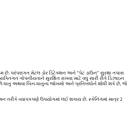
 છે. પરંપરાગત મેટલ ડોર ડિટેક્શન અને "પેટ ડાઉન" સુરક્ષા તપાસ
ક્તિગત ગોપનીયતાને સુરક્ષિત રાખવા માટે વધુ સારી રીતે ડિઝાઇન
ળે ધાતુ અથવા બિન-ધાતુના જોખમો અને પ્રતિબંધોને શોધી શકે છે, જે
શન તરીકે વ્યાપકપણે ઉપયોગમાં લઈ શકાય છે. સ્કેનિંગમાં માત્ર 2