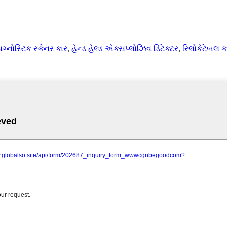
ગ્નોસ્ટિક સ્કેનર કાર
,
હેન્ડ હેલ્ડ એક્સપ્લોઝિવ ડિટેક્ટર
,
રિલોકેટેબલ ક