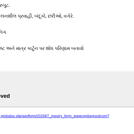
ુપુટ.
લનશીલ પ્રવાહી, બંદૂકો, છરીઓ, વગેરે.
નિંગ
ષ્ટ અને માત્ર કાર્ટૂન પર શોધ પરિણામ બતાવો