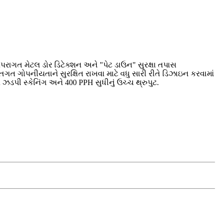
ંપરાગત મેટલ ડોર ડિટેક્શન અને "પેટ ડાઉન" સુરક્ષા તપાસ
ત ગોપનીયતાને સુરક્ષિત રાખવા માટે વધુ સારી રીતે ડિઝાઇન કરવામાં
ઝડપી સ્કેનિંગ અને 400 PPH સુધીનું ઉચ્ચ થ્રુપુટ.