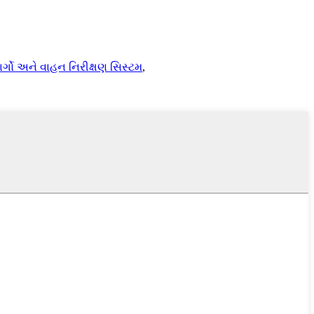
ાર્ગો અને વાહન નિરીક્ષણ સિસ્ટમ
,