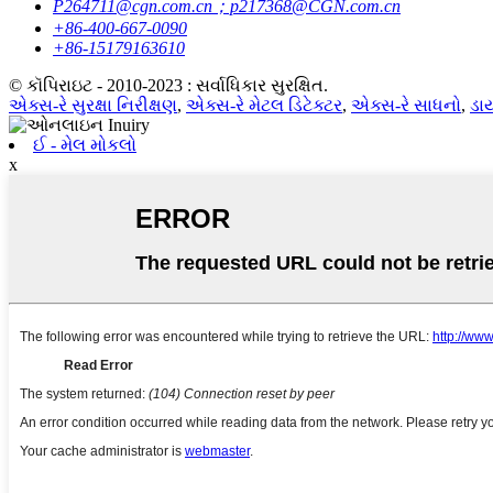
P264711@cgn.com.cn；p217368@CGN.com.cn
+86-400-667-0090
+86-15179163610
© કૉપિરાઇટ - 2010-2023 : સર્વાધિકાર સુરક્ષિત.
એક્સ-રે સુરક્ષા નિરીક્ષણ
,
એક્સ-રે મેટલ ડિટેક્ટર
,
એક્સ-રે સાધનો
,
ડાય
ઈ - મેલ મોકલો
x