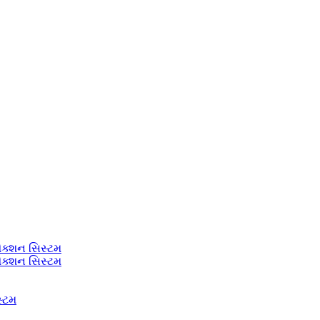
ેક્શન સિસ્ટમ
ેક્શન સિસ્ટમ
સ્ટમ