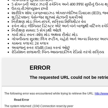
5 સેકન્ડની અંદર ઝડપી સ્કેનિંગ અને 400 PPH સુધીનું ઉચ્ચ થ્ર
ઉચ્ચ-રીઝોલ્યુશન છબી
શારીરિક શોધ: ઇમ્પ્રુવાઇઝ્ડ એક્સપ્લોઝિવ ડિવાઇસ (IED), જ્વ
શૂ ડિટેક્શન: પેસેન્જર શૂઝમાં મેટલની ધમકીઓ
નિરીક્ષણ મોડ: બિન-સંપર્ક, સક્રિય મિલિમીટર વેવ
સ્કેન મોડ: લીનિયર ડિટેક્ટર એરે અને બંને બાજુથી વર્ટિકલ સ્કે
નિરીક્ષણ સમય: 5 સેકંડથી ઓછો
કાર્ય મોડ: સ્વતઃ-શોધ મોડ અથવા રીમોટ મોડ
ગોપનીયતા સુરક્ષા: લિંગ રૂટીંગ, ચહેરો અને અન્ય વિસ્તાર અસ્પ
કામના કલાકો: 24 કલાક
અવાજનું સ્તર: 65dB (1m) કરતાં ઓછું
રેડિયેશન સલામતી: બિન-આયનાઇઝિંગ રેડિયો તરંગો સક્રિય