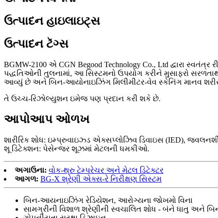
ઉત્પાદન હાઇલાઇટ્સ
ઉત્પાદન ટૅગ્સ
BGMW-2100 એ CGN Begood Technology Co., Ltd દ્વારા સ્વતંત્ર રીત
પદ્ધતિઓની તુલનામાં, આ સિસ્ટમનો ઉપયોગ કરીને મુસાફરો સરળતાથી અ
આવ્યું છે અને બિન-આયોનાઇઝિંગ મિલીમીટર-વેવ સ્કેનિંગ માનવ શરીર પર
તે ઉચ્ચ-રિઝોલ્યુશન ઇમેજ પણ પ્રદાન કરી શકે છે.
આપોઆપ ઓળખ
શારીરિક શોધ: ઇમ્પ્રુવાઇઝ્ડ એક્સપ્લોઝિવ ડિવાઇસ (IED), જ્વલનશીલ
શૂ ડિટેક્શન: પેસેન્જર શૂઝમાં મેટલની ધમકીઓ.
અગાઉના:
વોક-થ્રુ ટેમ્પરેચર અને મેટલ ડિટેક્ટર
આગળ:
BG-X શ્રેણી એક્સ-રે નિરીક્ષણ સિસ્ટમ
બિન-આયનાઇઝિંગ રેડિયેશન, આરોગ્યના જોખમો વિના
સામગ્રીની વિશાળ શ્રેણીની સ્વચાલિત શોધ - બંને ધાતુ અને બ
ગોપનીયતા સુરક્ષા ડિઝાઇન