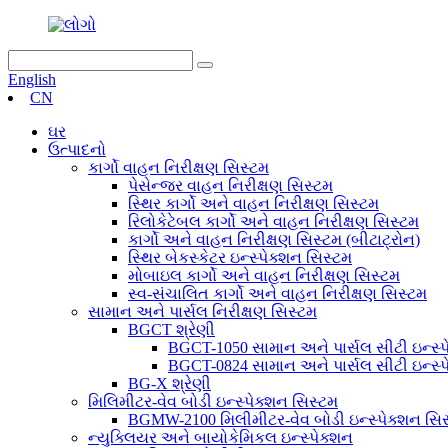
English
CN
ઘર
ઉત્પાદનો
કાર્ગો વાહન નિરીક્ષણ સિસ્ટમ
પેસેન્જર વાહન નિરીક્ષણ સિસ્ટમ
સ્થિર કાર્ગો અને વાહન નિરીક્ષણ સિસ્ટમ
રિલોકેટેબલ કાર્ગો અને વાહન નિરીક્ષણ સિસ્ટમ
કાર્ગો અને વાહન નિરીક્ષણ સિસ્ટમ (બીટાટ્રોન)
સ્થિર બેકસ્કેટર ઇન્સ્પેક્શન સિસ્ટમ
મોબાઇલ કાર્ગો અને વાહન નિરીક્ષણ સિસ્ટમ
સ્વ-સંચાલિત કાર્ગો અને વાહન નિરીક્ષણ સિસ્ટમ
સામાન અને પાર્સલ નિરીક્ષણ સિસ્ટમ
BGCT શ્રેણી
BGCT-1050 સામાન અને પાર્સલ સીટી ઇન્સ્પ
BGCT-0824 સામાન અને પાર્સલ સીટી ઇન્સ્પ
BG-X શ્રેણી
મિલિમીટર-વેવ બોડી ઇન્સ્પેક્શન સિસ્ટમ
BGMW-2100 મિલીમીટર-વેવ બોડી ઇન્સ્પેક્શન સિ
ન્યુક્લિયર અને બાયોકેમિકલ ઇન્સ્પેક્શન