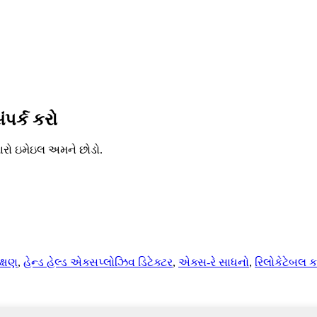
ંપર્ક કરો
મારો ઇમેઇલ અમને છોડો.
ક્ષણ
,
હેન્ડ હેલ્ડ એક્સપ્લોઝિવ ડિટેક્ટર
,
એક્સ-રે સાધનો
,
રિલોકેટેબલ ક