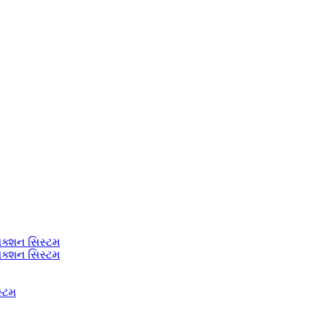
ેક્શન સિસ્ટમ
ેક્શન સિસ્ટમ
સ્ટમ