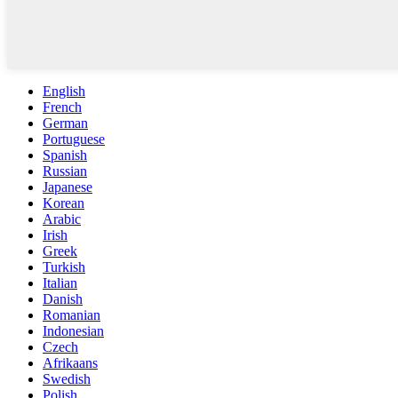
English
French
German
Portuguese
Spanish
Russian
Japanese
Korean
Arabic
Irish
Greek
Turkish
Italian
Danish
Romanian
Indonesian
Czech
Afrikaans
Swedish
Polish