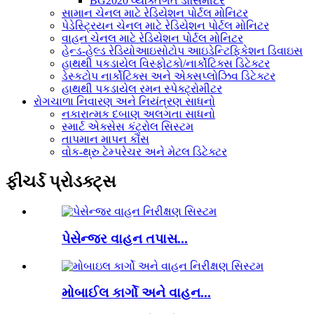
BG2020 વ્યક્તિગત ડોસિમીટર
સામાન ચેનલ માટે રેડિયેશન પોર્ટલ મોનિટર
પેડેસ્ટ્રિયન ચેનલ માટે રેડિયેશન પોર્ટલ મોનિટર
વાહન ચેનલ માટે રેડિયેશન પોર્ટલ મોનિટર
હેન્ડ-હેલ્ડ રેડિયોઆઇસોટોપ આઇડેન્ટિફિકેશન ડિવાઇસ
હાથથી પકડાયેલ વિસ્ફોટકો/નાર્કોટિક્સ ડિટેક્ટર
ડેસ્કટોપ નાર્કોટિક્સ અને એક્સપ્લોઝિવ ડિટેક્ટર
હાથથી પકડાયેલ રમન સ્પેક્ટ્રોમીટર
રોગચાળા નિવારણ અને નિયંત્રણ સાધનો
નકારાત્મક દબાણ અલગતા સાધનો
સ્માર્ટ એક્સેસ કંટ્રોલ સિસ્ટમ
તાપમાન માપન કૌંસ
વોક-થ્રુ ટેમ્પરેચર અને મેટલ ડિટેક્ટર
ફીચર્ડ પ્રોડક્ટ્સ
પેસેન્જર વાહન તપાસ...
મોબાઈલ કાર્ગો અને વાહન...