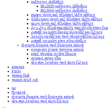
વ્યક્તિગત ડોસીમીટર
BG2020 વ્યક્તિગત ડોસિમીટર
BG2010 વ્યક્તિગત ડોસીમીટર
સામાન ચેનલ માટે રેડિયેશન પોર્ટલ મોનિટર
પેડેસ્ટ્રિયન ચેનલ માટે રેડિયેશન પોર્ટલ મોનિટર
વાહન ચેનલ માટે રેડિયેશન પોર્ટલ મોનિટર
હેન્ડ-હેલ્ડ રેડિયોઆઇસોટોપ આઇડેન્ટિફિકેશન ડિ
હાથથી પકડાયેલ વિસ્ફોટકો/નાર્કોટિક્સ ડિટેક્ટર
ડેસ્કટોપ નાર્કોટિક્સ અને એક્સપ્લોઝિવ ડિટેક્ટર
હાથથી પકડાયેલ રમન સ્પેક્ટ્રોમીટર
રોગચાળા નિવારણ અને નિયંત્રણ સાધનો
નકારાત્મક દબાણ અલગતા સાધનો
સ્માર્ટ એક્સેસ કંટ્રોલ સિસ્ટમ
તાપમાન માપન કૌંસ
વોક-થ્રુ ટેમ્પરેચર અને મેટલ ડિટેક્ટર
સમાચાર
FAQs
અમારા વિશે
અમારો સંપર્ક કરો
ઘર
ઉત્પાદનો
રોગચાળા નિવારણ અને નિયંત્રણ સાધનો
વોક-થ્રુ ટેમ્પરેચર અને મેટલ ડિટેક્ટર