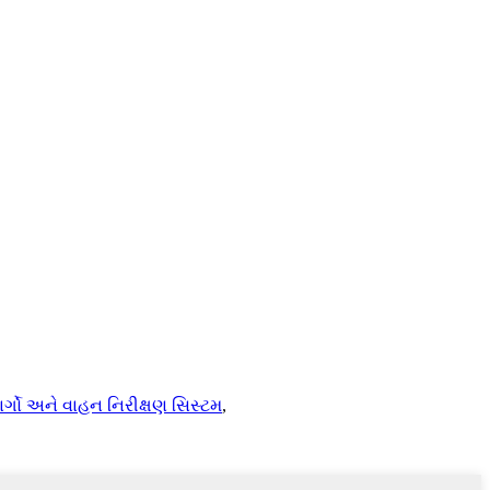
ાર્ગો અને વાહન નિરીક્ષણ સિસ્ટમ
,