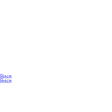
 સિસ્ટમ
 સિસ્ટમ