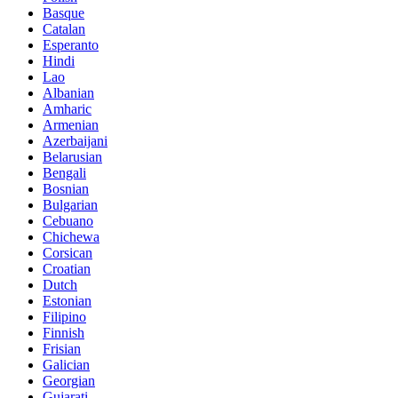
Basque
Catalan
Esperanto
Hindi
Lao
Albanian
Amharic
Armenian
Azerbaijani
Belarusian
Bengali
Bosnian
Bulgarian
Cebuano
Chichewa
Corsican
Croatian
Dutch
Estonian
Filipino
Finnish
Frisian
Galician
Georgian
Gujarati