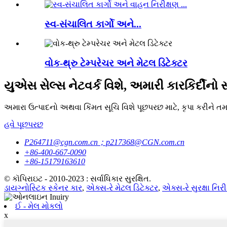
સ્વ-સંચાલિત કાર્ગો અને...
વોક-થ્રુ ટેમ્પરેચર અને મેટલ ડિટેક્ટર
યુએસ સેલ્સ નેટવર્ક વિશે, અમારી કારકિર્દીનો સ
અમારા ઉત્પાદનો અથવા કિંમત સૂચિ વિશે પૂછપરછ માટે, કૃપા કરીને ત
હવે પૂછપરછ
P264711@cgn.com.cn；p217368@CGN.com.cn
+86-400-667-0090
+86-15179163610
© કૉપિરાઇટ - 2010-2023 : સર્વાધિકાર સુરક્ષિત.
ડાયગ્નોસ્ટિક સ્કેનર કાર
,
એક્સ-રે મેટલ ડિટેક્ટર
,
એક્સ-રે સુરક્ષા નિરી
ઈ - મેલ મોકલો
x