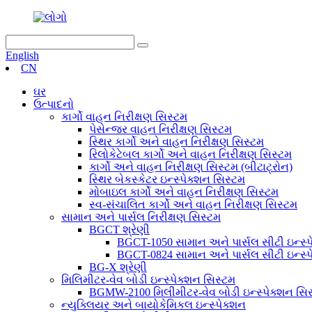
English
CN
ઘર
ઉત્પાદનો
કાર્ગો વાહન નિરીક્ષણ સિસ્ટમ
પેસેન્જર વાહન નિરીક્ષણ સિસ્ટમ
સ્થિર કાર્ગો અને વાહન નિરીક્ષણ સિસ્ટમ
રિલોકેટેબલ કાર્ગો અને વાહન નિરીક્ષણ સિસ્ટમ
કાર્ગો અને વાહન નિરીક્ષણ સિસ્ટમ (બીટાટ્રોન)
સ્થિર બેકસ્કેટર ઇન્સ્પેક્શન સિસ્ટમ
મોબાઇલ કાર્ગો અને વાહન નિરીક્ષણ સિસ્ટમ
સ્વ-સંચાલિત કાર્ગો અને વાહન નિરીક્ષણ સિસ્ટમ
સામાન અને પાર્સલ નિરીક્ષણ સિસ્ટમ
BGCT શ્રેણી
BGCT-1050 સામાન અને પાર્સલ સીટી ઇન્સ્પ
BGCT-0824 સામાન અને પાર્સલ સીટી ઇન્સ્પ
BG-X શ્રેણી
મિલિમીટર-વેવ બોડી ઇન્સ્પેક્શન સિસ્ટમ
BGMW-2100 મિલીમીટર-વેવ બોડી ઇન્સ્પેક્શન સિ
ન્યુક્લિયર અને બાયોકેમિકલ ઇન્સ્પેક્શન