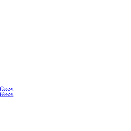
 સિસ્ટમ
 સિસ્ટમ