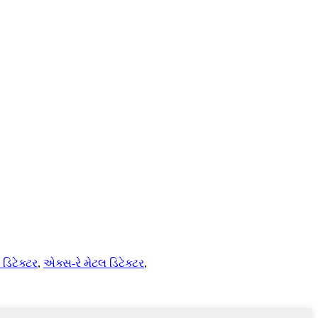
 ડિટેક્ટર
,
એક્સ-રે મેટલ ડિટેક્ટર
,