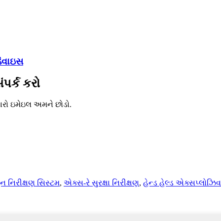
ડિવાઇસ
ંપર્ક કરો
મારો ઇમેઇલ અમને છોડો.
હન નિરીક્ષણ સિસ્ટમ
,
એક્સ-રે સુરક્ષા નિરીક્ષણ
,
હેન્ડ હેલ્ડ એક્સપ્લોઝિવ