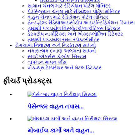
BG2020 વ્યક્તિગત ડોસિમીટર
સામાન ચેનલ માટે રેડિયેશન પોર્ટલ મોનિટર
પેડેસ્ટ્રિયન ચેનલ માટે રેડિયેશન પોર્ટલ મોનિટર
વાહન ચેનલ માટે રેડિયેશન પોર્ટલ મોનિટર
હેન્ડ-હેલ્ડ રેડિયોઆઇસોટોપ આઇડેન્ટિફિકેશન ડિવાઇસ
હાથથી પકડાયેલ વિસ્ફોટકો/નાર્કોટિક્સ ડિટેક્ટર
ડેસ્કટોપ નાર્કોટિક્સ અને એક્સપ્લોઝિવ ડિટેક્ટર
હાથથી પકડાયેલ રમન સ્પેક્ટ્રોમીટર
રોગચાળા નિવારણ અને નિયંત્રણ સાધનો
નકારાત્મક દબાણ અલગતા સાધનો
સ્માર્ટ એક્સેસ કંટ્રોલ સિસ્ટમ
તાપમાન માપન કૌંસ
વોક-થ્રુ ટેમ્પરેચર અને મેટલ ડિટેક્ટર
ફીચર્ડ પ્રોડક્ટ્સ
પેસેન્જર વાહન તપાસ...
મોબાઈલ કાર્ગો અને વાહન...