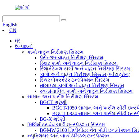
English
CN
ઘર
ઉત્પાદનો
કાર્ગો વાહન નિરીક્ષણ સિસ્ટમ
પેસેન્જર વાહન નિરીક્ષણ સિસ્ટમ
સ્થિર કાર્ગો અને વાહન નિરીક્ષણ સિસ્ટમ
રિલોકેટેબલ કાર્ગો અને વાહન નિરીક્ષણ સિસ્ટમ
કાર્ગો અને વાહન નિરીક્ષણ સિસ્ટમ (બીટાટ્રોન)
સ્થિર બેકસ્કેટર ઇન્સ્પેક્શન સિસ્ટમ
મોબાઇલ કાર્ગો અને વાહન નિરીક્ષણ સિસ્ટમ
સ્વ-સંચાલિત કાર્ગો અને વાહન નિરીક્ષણ સિસ્ટમ
સામાન અને પાર્સલ નિરીક્ષણ સિસ્ટમ
BGCT શ્રેણી
BGCT-1050 સામાન અને પાર્સલ સીટી ઇન્સ્પ
BGCT-0824 સામાન અને પાર્સલ સીટી ઇન્સ્પ
BG-X શ્રેણી
મિલિમીટર-વેવ બોડી ઇન્સ્પેક્શન સિસ્ટમ
BGMW-2100 મિલીમીટર-વેવ બોડી ઇન્સ્પેક્શન સિ
ન્યુક્લિયર અને બાયોકેમિકલ ઇન્સ્પેક્શન