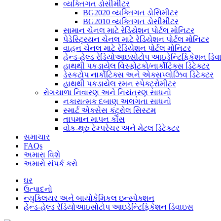
વ્યક્તિગત ડોસીમીટર
BG2020 વ્યક્તિગત ડોસિમીટર
BG2010 વ્યક્તિગત ડોસીમીટર
સામાન ચેનલ માટે રેડિયેશન પોર્ટલ મોનિટર
પેડેસ્ટ્રિયન ચેનલ માટે રેડિયેશન પોર્ટલ મોનિટર
વાહન ચેનલ માટે રેડિયેશન પોર્ટલ મોનિટર
હેન્ડ-હેલ્ડ રેડિયોઆઇસોટોપ આઇડેન્ટિફિકેશન ડિ
હાથથી પકડાયેલ વિસ્ફોટકો/નાર્કોટિક્સ ડિટેક્ટર
ડેસ્કટોપ નાર્કોટિક્સ અને એક્સપ્લોઝિવ ડિટેક્ટર
હાથથી પકડાયેલ રમન સ્પેક્ટ્રોમીટર
રોગચાળા નિવારણ અને નિયંત્રણ સાધનો
નકારાત્મક દબાણ અલગતા સાધનો
સ્માર્ટ એક્સેસ કંટ્રોલ સિસ્ટમ
તાપમાન માપન કૌંસ
વોક-થ્રુ ટેમ્પરેચર અને મેટલ ડિટેક્ટર
સમાચાર
FAQs
અમારા વિશે
અમારો સંપર્ક કરો
ઘર
ઉત્પાદનો
ન્યુક્લિયર અને બાયોકેમિકલ ઇન્સ્પેક્શન
હેન્ડ-હેલ્ડ રેડિયોઆઇસોટોપ આઇડેન્ટિફિકેશન ડિવાઇસ