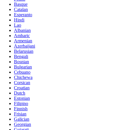
Basque
Catalan
Esperanto
Hindi
Lao
Albanian
Amharic
Armenian
Azerbaijani
Belarusian
Bengali
Bosnian
Bulgarian
Cebuano
Chichewa
Corsican
Croatian
Dutch
Estonian
Filipino
Finnish
Frisian
Galician
Georgian
Gujarati