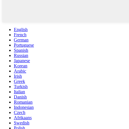
English
French
German
Portuguese
Spanish
Russian
Japanese
Korean
Arabic
Irish
Greek
Turkish
Italian
Danish
Romanian
Indonesian
Czech
Afrikaans
Swedish
Polish