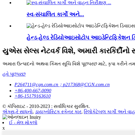
સ્વ-સંચાલિત કાર્ગો અને...
હેન્ડ-હેલ્ડ રેડિયોઆઇસોટોપ આઇડેન્ટિફિકેશન 
યુએસ સેલ્સ નેટવર્ક વિશે, અમારી કારકિર્દીનો સ
અમારા ઉત્પાદનો અથવા કિંમત સૂચિ વિશે પૂછપરછ માટે, કૃપા કરીને ત
હવે પૂછપરછ
P264711@cgn.com.cn；p217368@CGN.com.cn
+86-400-667-0090
+86-15179163610
© કૉપિરાઇટ - 2010-2023 : સર્વાધિકાર સુરક્ષિત.
એક્સ-રે સાધનો
,
ડાયગ્નોસ્ટિક સ્કેનર કાર
,
રિલોકેટેબલ કાર્ગો અને વા
ઈ - મેલ મોકલો
x