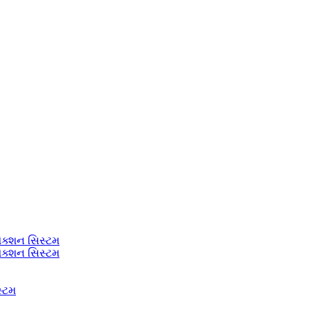
ેક્શન સિસ્ટમ
ેક્શન સિસ્ટમ
સ્ટમ