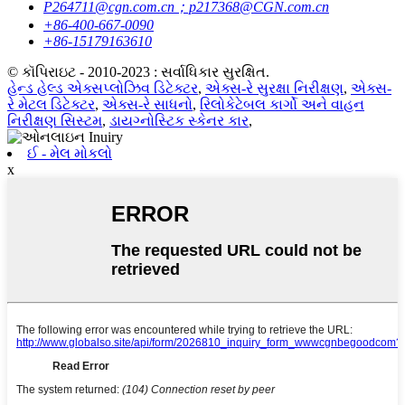
P264711@cgn.com.cn；p217368@CGN.com.cn
+86-400-667-0090
+86-15179163610
© કૉપિરાઇટ - 2010-2023 : સર્વાધિકાર સુરક્ષિત.
હેન્ડ હેલ્ડ એક્સપ્લોઝિવ ડિટેક્ટર
,
એક્સ-રે સુરક્ષા નિરીક્ષણ
,
એક્સ-
રે મેટલ ડિટેક્ટર
,
એક્સ-રે સાધનો
,
રિલોકેટેબલ કાર્ગો અને વાહન
નિરીક્ષણ સિસ્ટમ
,
ડાયગ્નોસ્ટિક સ્કેનર કાર
,
ઈ - મેલ મોકલો
x