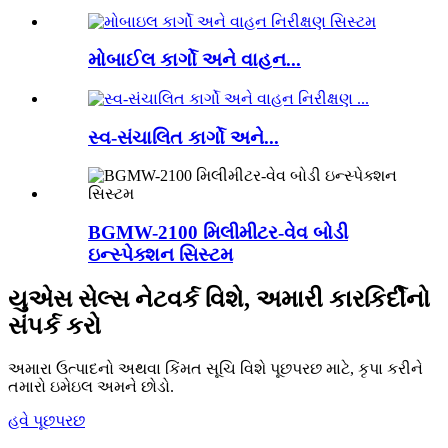
મોબાઈલ કાર્ગો અને વાહન...
સ્વ-સંચાલિત કાર્ગો અને...
BGMW-2100 મિલીમીટર-વેવ બોડી
ઇન્સ્પેક્શન સિસ્ટમ
યુએસ સેલ્સ નેટવર્ક વિશે, અમારી કારકિર્દીનો
સંપર્ક કરો
અમારા ઉત્પાદનો અથવા કિંમત સૂચિ વિશે પૂછપરછ માટે, કૃપા કરીને
તમારો ઇમેઇલ અમને છોડો.
હવે પૂછપરછ