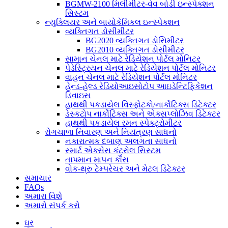
BGMW-2100 મિલીમીટર-વેવ બોડી ઇન્સ્પેક્શન
સિસ્ટમ
ન્યુક્લિયર અને બાયોકેમિકલ ઇન્સ્પેક્શન
વ્યક્તિગત ડોસીમીટર
BG2020 વ્યક્તિગત ડોસિમીટર
BG2010 વ્યક્તિગત ડોસીમીટર
સામાન ચેનલ માટે રેડિયેશન પોર્ટલ મોનિટર
પેડેસ્ટ્રિયન ચેનલ માટે રેડિયેશન પોર્ટલ મોનિટર
વાહન ચેનલ માટે રેડિયેશન પોર્ટલ મોનિટર
હેન્ડ-હેલ્ડ રેડિયોઆઇસોટોપ આઇડેન્ટિફિકેશન
ડિવાઇસ
હાથથી પકડાયેલ વિસ્ફોટકો/નાર્કોટિક્સ ડિટેક્ટર
ડેસ્કટોપ નાર્કોટિક્સ અને એક્સપ્લોઝિવ ડિટેક્ટર
હાથથી પકડાયેલ રમન સ્પેક્ટ્રોમીટર
રોગચાળા નિવારણ અને નિયંત્રણ સાધનો
નકારાત્મક દબાણ અલગતા સાધનો
સ્માર્ટ એક્સેસ કંટ્રોલ સિસ્ટમ
તાપમાન માપન કૌંસ
વોક-થ્રુ ટેમ્પરેચર અને મેટલ ડિટેક્ટર
સમાચાર
FAQs
અમારા વિશે
અમારો સંપર્ક કરો
ઘર