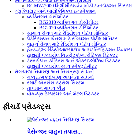
મિલિમીટર-વેવ બોડી ઇન્સ્પેક્શન સિસ્ટમ
BGMW-2000 મિલીમીટર-વેવ બોડી ઇન્સ્પેક્શન સિસ્ટમ
ન્યુક્લિયર અને બાયોકેમિકલ ઇન્સ્પેક્શન
વ્યક્તિગત ડોસીમીટર
BG2010 વ્યક્તિગત ડોસીમીટર
BG2020 વ્યક્તિગત ડોસિમીટર
સામાન ચેનલ માટે રેડિયેશન પોર્ટલ મોનિટર
પેડેસ્ટ્રિયન ચેનલ માટે રેડિયેશન પોર્ટલ મોનિટર
વાહન ચેનલ માટે રેડિયેશન પોર્ટલ મોનિટર
હેન્ડ-હેલ્ડ રેડિયોઆઇસોટોપ આઇડેન્ટિફિકેશન ડિવાઇસ
હાથથી પકડાયેલ વિસ્ફોટકો/નાર્કોટિક્સ ડિટેક્ટર
ડેસ્કટોપ નાર્કોટિક્સ અને એક્સપ્લોઝિવ ડિટેક્ટર
હાથથી પકડાયેલ રમન સ્પેક્ટ્રોમીટર
રોગચાળા નિવારણ અને નિયંત્રણ સાધનો
નકારાત્મક દબાણ અલગતા સાધનો
સ્માર્ટ એક્સેસ કંટ્રોલ સિસ્ટમ
તાપમાન માપન કૌંસ
વોક-થ્રુ ટેમ્પરેચર અને મેટલ ડિટેક્ટર
ફીચર્ડ પ્રોડક્ટ્સ
પેસેન્જર વાહન તપાસ...