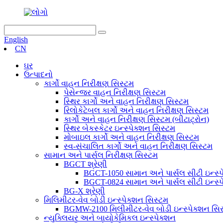
English
CN
ઘર
ઉત્પાદનો
કાર્ગો વાહન નિરીક્ષણ સિસ્ટમ
પેસેન્જર વાહન નિરીક્ષણ સિસ્ટમ
સ્થિર કાર્ગો અને વાહન નિરીક્ષણ સિસ્ટમ
રિલોકેટેબલ કાર્ગો અને વાહન નિરીક્ષણ સિસ્ટમ
કાર્ગો અને વાહન નિરીક્ષણ સિસ્ટમ (બીટાટ્રોન)
સ્થિર બેકસ્કેટર ઇન્સ્પેક્શન સિસ્ટમ
મોબાઇલ કાર્ગો અને વાહન નિરીક્ષણ સિસ્ટમ
સ્વ-સંચાલિત કાર્ગો અને વાહન નિરીક્ષણ સિસ્ટમ
સામાન અને પાર્સલ નિરીક્ષણ સિસ્ટમ
BGCT શ્રેણી
BGCT-1050 સામાન અને પાર્સલ સીટી ઇન્સ્પ
BGCT-0824 સામાન અને પાર્સલ સીટી ઇન્સ્પ
BG-X શ્રેણી
મિલિમીટર-વેવ બોડી ઇન્સ્પેક્શન સિસ્ટમ
BGMW-2100 મિલીમીટર-વેવ બોડી ઇન્સ્પેક્શન સિ
ન્યુક્લિયર અને બાયોકેમિકલ ઇન્સ્પેક્શન