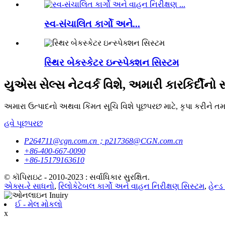
સ્વ-સંચાલિત કાર્ગો અને...
સ્થિર બેકસ્કેટર ઇન્સ્પેક્શન સિસ્ટમ
યુએસ સેલ્સ નેટવર્ક વિશે, અમારી કારકિર્દીનો સ
અમારા ઉત્પાદનો અથવા કિંમત સૂચિ વિશે પૂછપરછ માટે, કૃપા કરીને ત
હવે પૂછપરછ
P264711@cgn.com.cn；p217368@CGN.com.cn
+86-400-667-0090
+86-15179163610
© કૉપિરાઇટ - 2010-2023 : સર્વાધિકાર સુરક્ષિત.
એક્સ-રે સાધનો
,
રિલોકેટેબલ કાર્ગો અને વાહન નિરીક્ષણ સિસ્ટમ
,
હેન્ડ
ઈ - મેલ મોકલો
x