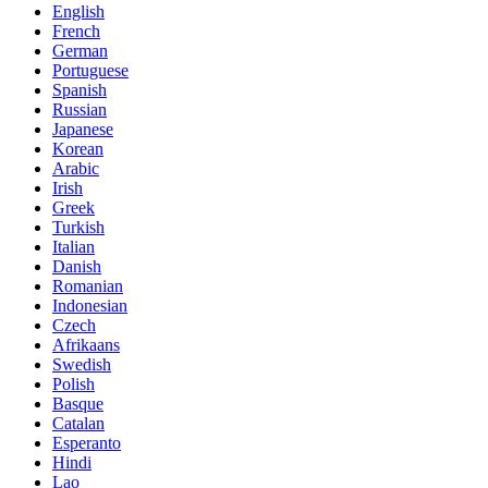
English
French
German
Portuguese
Spanish
Russian
Japanese
Korean
Arabic
Irish
Greek
Turkish
Italian
Danish
Romanian
Indonesian
Czech
Afrikaans
Swedish
Polish
Basque
Catalan
Esperanto
Hindi
Lao