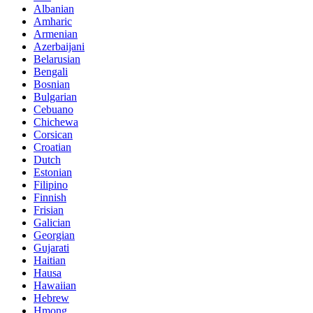
Albanian
Amharic
Armenian
Azerbaijani
Belarusian
Bengali
Bosnian
Bulgarian
Cebuano
Chichewa
Corsican
Croatian
Dutch
Estonian
Filipino
Finnish
Frisian
Galician
Georgian
Gujarati
Haitian
Hausa
Hawaiian
Hebrew
Hmong