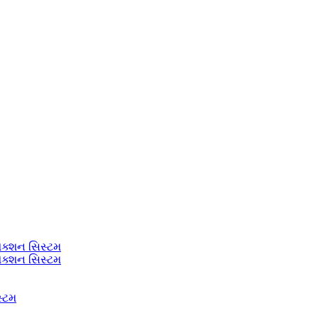
ેક્શન સિસ્ટમ
ેક્શન સિસ્ટમ
સ્ટમ