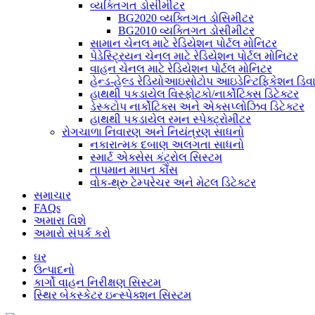
વ્યક્તિગત ડોસીમીટર
BG2020 વ્યક્તિગત ડોસિમીટર
BG2010 વ્યક્તિગત ડોસીમીટર
સામાન ચેનલ માટે રેડિયેશન પોર્ટલ મોનિટર
પેડેસ્ટ્રિયન ચેનલ માટે રેડિયેશન પોર્ટલ મોનિટર
વાહન ચેનલ માટે રેડિયેશન પોર્ટલ મોનિટર
હેન્ડ-હેલ્ડ રેડિયોઆઇસોટોપ આઇડેન્ટિફિકેશન ડિ
હાથથી પકડાયેલ વિસ્ફોટકો/નાર્કોટિક્સ ડિટેક્ટર
ડેસ્કટોપ નાર્કોટિક્સ અને એક્સપ્લોઝિવ ડિટેક્ટર
હાથથી પકડાયેલ રમન સ્પેક્ટ્રોમીટર
રોગચાળા નિવારણ અને નિયંત્રણ સાધનો
નકારાત્મક દબાણ અલગતા સાધનો
સ્માર્ટ એક્સેસ કંટ્રોલ સિસ્ટમ
તાપમાન માપન કૌંસ
વોક-થ્રુ ટેમ્પરેચર અને મેટલ ડિટેક્ટર
સમાચાર
FAQs
અમારા વિશે
અમારો સંપર્ક કરો
ઘર
ઉત્પાદનો
કાર્ગો વાહન નિરીક્ષણ સિસ્ટમ
સ્થિર બેકસ્કેટર ઇન્સ્પેક્શન સિસ્ટમ