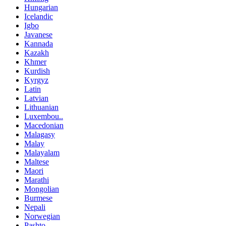
Hungarian
Icelandic
Igbo
Javanese
Kannada
Kazakh
Khmer
Kurdish
Kyrgyz
Latin
Latvian
Lithuanian
Luxembou..
Macedonian
Malagasy
Malay
Malayalam
Maltese
Maori
Marathi
Mongolian
Burmese
Nepali
Norwegian
Pashto