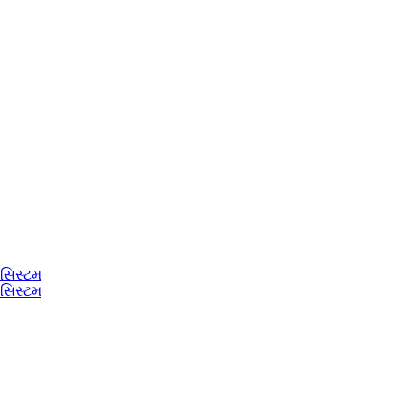
 સિસ્ટમ
 સિસ્ટમ