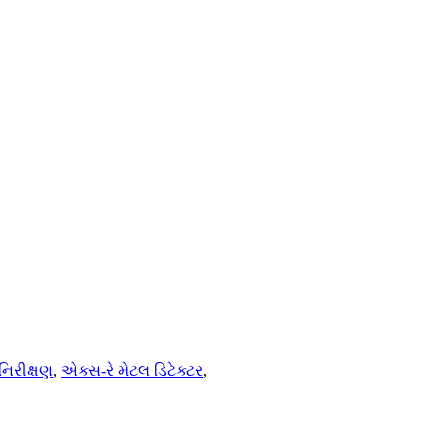
 નિરીક્ષણ
,
એક્સ-રે મેટલ ડિટેક્ટર
,