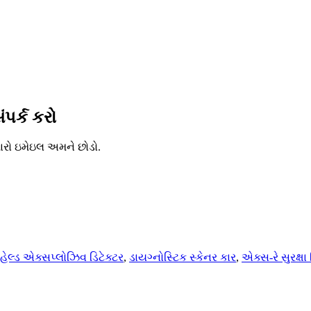
ંપર્ક કરો
મારો ઇમેઇલ અમને છોડો.
 હેલ્ડ એક્સપ્લોઝિવ ડિટેક્ટર
,
ડાયગ્નોસ્ટિક સ્કેનર કાર
,
એક્સ-રે સુરક્ષા