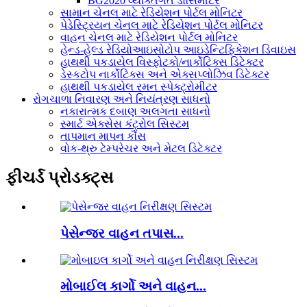
BG2020 વ્યક્તિગત ડોસિમીટર
સામાન ચેનલ માટે રેડિયેશન પોર્ટલ મોનિટર
પેડેસ્ટ્રિયન ચેનલ માટે રેડિયેશન પોર્ટલ મોનિટર
વાહન ચેનલ માટે રેડિયેશન પોર્ટલ મોનિટર
હેન્ડ-હેલ્ડ રેડિયોઆઇસોટોપ આઇડેન્ટિફિકેશન ડિવાઇસ
હાથથી પકડાયેલ વિસ્ફોટકો/નાર્કોટિક્સ ડિટેક્ટર
ડેસ્કટોપ નાર્કોટિક્સ અને એક્સપ્લોઝિવ ડિટેક્ટર
હાથથી પકડાયેલ રમન સ્પેક્ટ્રોમીટર
રોગચાળા નિવારણ અને નિયંત્રણ સાધનો
નકારાત્મક દબાણ અલગતા સાધનો
સ્માર્ટ એક્સેસ કંટ્રોલ સિસ્ટમ
તાપમાન માપન કૌંસ
વોક-થ્રુ ટેમ્પરેચર અને મેટલ ડિટેક્ટર
ફીચર્ડ પ્રોડક્ટ્સ
પેસેન્જર વાહન તપાસ...
મોબાઈલ કાર્ગો અને વાહન...