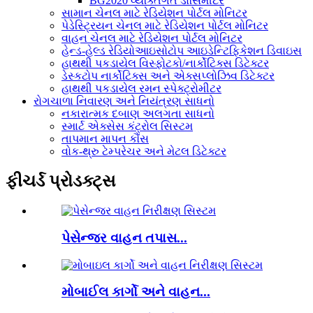
BG2020 વ્યક્તિગત ડોસિમીટર
સામાન ચેનલ માટે રેડિયેશન પોર્ટલ મોનિટર
પેડેસ્ટ્રિયન ચેનલ માટે રેડિયેશન પોર્ટલ મોનિટર
વાહન ચેનલ માટે રેડિયેશન પોર્ટલ મોનિટર
હેન્ડ-હેલ્ડ રેડિયોઆઇસોટોપ આઇડેન્ટિફિકેશન ડિવાઇસ
હાથથી પકડાયેલ વિસ્ફોટકો/નાર્કોટિક્સ ડિટેક્ટર
ડેસ્કટોપ નાર્કોટિક્સ અને એક્સપ્લોઝિવ ડિટેક્ટર
હાથથી પકડાયેલ રમન સ્પેક્ટ્રોમીટર
રોગચાળા નિવારણ અને નિયંત્રણ સાધનો
નકારાત્મક દબાણ અલગતા સાધનો
સ્માર્ટ એક્સેસ કંટ્રોલ સિસ્ટમ
તાપમાન માપન કૌંસ
વોક-થ્રુ ટેમ્પરેચર અને મેટલ ડિટેક્ટર
ફીચર્ડ પ્રોડક્ટ્સ
પેસેન્જર વાહન તપાસ...
મોબાઈલ કાર્ગો અને વાહન...