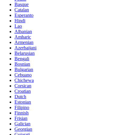
Basque
Catalan
Esperanto
Hindi
Lao
Albanian
Amharic
Armenian
Azerbaijani
Belarusian
Bengali
Bosnian
Bulgarian
Cebuano
Chichewa
Corsican
Croatian
Dutch
Estonian
Filipino
Finnish
Frisian
Galician
Georgian
Gujarati