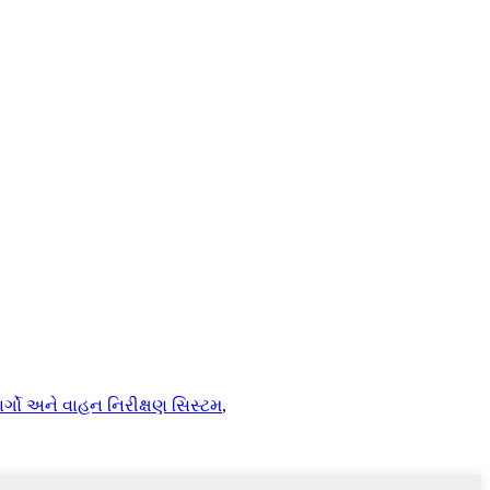
ાર્ગો અને વાહન નિરીક્ષણ સિસ્ટમ
,