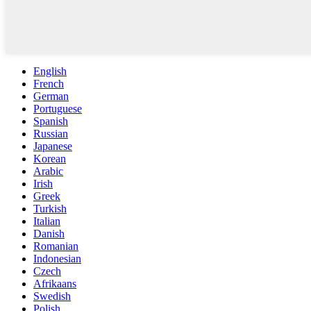
English
French
German
Portuguese
Spanish
Russian
Japanese
Korean
Arabic
Irish
Greek
Turkish
Italian
Danish
Romanian
Indonesian
Czech
Afrikaans
Swedish
Polish