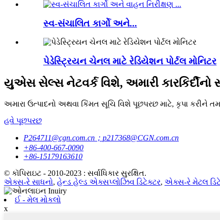
સ્વ-સંચાલિત કાર્ગો અને...
પેડેસ્ટ્રિયન ચેનલ માટે રેડિયેશન પોર્ટલ મોનિટર
યુએસ સેલ્સ નેટવર્ક વિશે, અમારી કારકિર્દીનો સ
અમારા ઉત્પાદનો અથવા કિંમત સૂચિ વિશે પૂછપરછ માટે, કૃપા કરીને ત
હવે પૂછપરછ
P264711@cgn.com.cn；p217368@CGN.com.cn
+86-400-667-0090
+86-15179163610
© કૉપિરાઇટ - 2010-2023 : સર્વાધિકાર સુરક્ષિત.
એક્સ-રે સાધનો
,
હેન્ડ હેલ્ડ એક્સપ્લોઝિવ ડિટેક્ટર
,
એક્સ-રે મેટલ ડિટ
ઈ - મેલ મોકલો
x