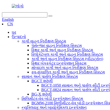
English
CN
ઘર
ઉત્પાદનો
કાર્ગો વાહન નિરીક્ષણ સિસ્ટમ
પેસેન્જર વાહન નિરીક્ષણ સિસ્ટમ
સ્થિર કાર્ગો અને વાહન નિરીક્ષણ સિસ્ટમ
રિલોકેટેબલ કાર્ગો અને વાહન નિરીક્ષણ સિસ્ટમ
કાર્ગો અને વાહન નિરીક્ષણ સિસ્ટમ (બીટાટ્રોન)
સ્થિર બેકસ્કેટર ઇન્સ્પેક્શન સિસ્ટમ
મોબાઇલ કાર્ગો અને વાહન નિરીક્ષણ સિસ્ટમ
સ્વ-સંચાલિત કાર્ગો અને વાહન નિરીક્ષણ સિસ્ટમ
સામાન અને પાર્સલ નિરીક્ષણ સિસ્ટમ
BGCT શ્રેણી
BGCT-1050 સામાન અને પાર્સલ સીટી ઇન્સ્પ
BGCT-0824 સામાન અને પાર્સલ સીટી ઇન્સ્પ
BG-X શ્રેણી
મિલિમીટર-વેવ બોડી ઇન્સ્પેક્શન સિસ્ટમ
BGMW-2100 મિલીમીટર-વેવ બોડી ઇન્સ્પેક્શન સિ
ન્યુક્લિયર અને બાયોકેમિકલ ઇન્સ્પેક્શન