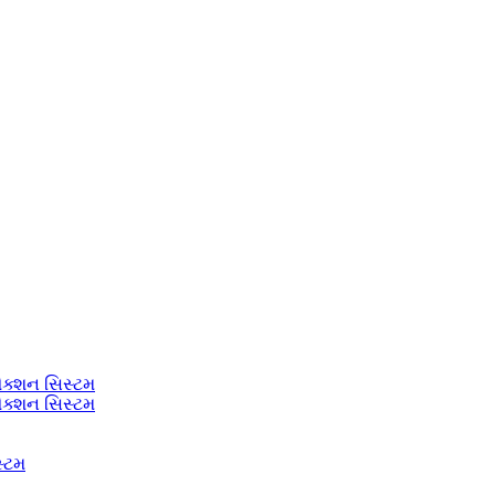
ેક્શન સિસ્ટમ
ેક્શન સિસ્ટમ
સ્ટમ