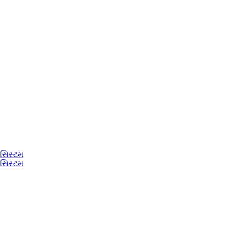
 સિસ્ટમ
 સિસ્ટમ