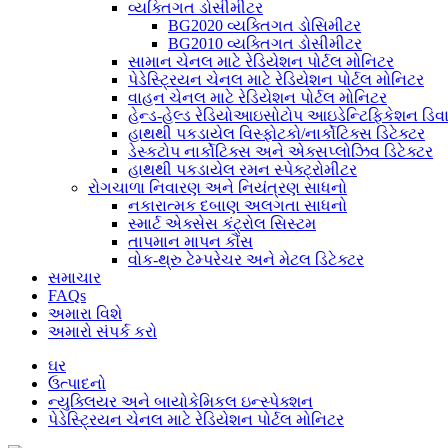
વ્યક્તિગત ડોસીમીટર
BG2020 વ્યક્તિગત ડોસિમીટર
BG2010 વ્યક્તિગત ડોસીમીટર
સામાન ચેનલ માટે રેડિયેશન પોર્ટલ મોનિટર
પેડેસ્ટ્રિયન ચેનલ માટે રેડિયેશન પોર્ટલ મોનિટર
વાહન ચેનલ માટે રેડિયેશન પોર્ટલ મોનિટર
હેન્ડ-હેલ્ડ રેડિયોઆઇસોટોપ આઇડેન્ટિફિકેશન ડિ
હાથથી પકડાયેલ વિસ્ફોટકો/નાર્કોટિક્સ ડિટેક્ટર
ડેસ્કટોપ નાર્કોટિક્સ અને એક્સપ્લોઝિવ ડિટેક્ટર
હાથથી પકડાયેલ રમન સ્પેક્ટ્રોમીટર
રોગચાળા નિવારણ અને નિયંત્રણ સાધનો
નકારાત્મક દબાણ અલગતા સાધનો
સ્માર્ટ એક્સેસ કંટ્રોલ સિસ્ટમ
તાપમાન માપન કૌંસ
વોક-થ્રુ ટેમ્પરેચર અને મેટલ ડિટેક્ટર
સમાચાર
FAQs
અમારા વિશે
અમારો સંપર્ક કરો
ઘર
ઉત્પાદનો
ન્યુક્લિયર અને બાયોકેમિકલ ઇન્સ્પેક્શન
પેડેસ્ટ્રિયન ચેનલ માટે રેડિયેશન પોર્ટલ મોનિટર