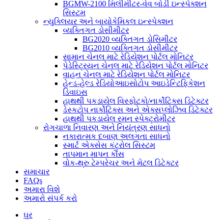
BGMW-2100 મિલીમીટર-વેવ બોડી ઇન્સ્પેક્શન
સિસ્ટમ
ન્યુક્લિયર અને બાયોકેમિકલ ઇન્સ્પેક્શન
વ્યક્તિગત ડોસીમીટર
BG2020 વ્યક્તિગત ડોસિમીટર
BG2010 વ્યક્તિગત ડોસીમીટર
સામાન ચેનલ માટે રેડિયેશન પોર્ટલ મોનિટર
પેડેસ્ટ્રિયન ચેનલ માટે રેડિયેશન પોર્ટલ મોનિટર
વાહન ચેનલ માટે રેડિયેશન પોર્ટલ મોનિટર
હેન્ડ-હેલ્ડ રેડિયોઆઇસોટોપ આઇડેન્ટિફિકેશન
ડિવાઇસ
હાથથી પકડાયેલ વિસ્ફોટકો/નાર્કોટિક્સ ડિટેક્ટર
ડેસ્કટોપ નાર્કોટિક્સ અને એક્સપ્લોઝિવ ડિટેક્ટર
હાથથી પકડાયેલ રમન સ્પેક્ટ્રોમીટર
રોગચાળા નિવારણ અને નિયંત્રણ સાધનો
નકારાત્મક દબાણ અલગતા સાધનો
સ્માર્ટ એક્સેસ કંટ્રોલ સિસ્ટમ
તાપમાન માપન કૌંસ
વોક-થ્રુ ટેમ્પરેચર અને મેટલ ડિટેક્ટર
સમાચાર
FAQs
અમારા વિશે
અમારો સંપર્ક કરો
ઘર