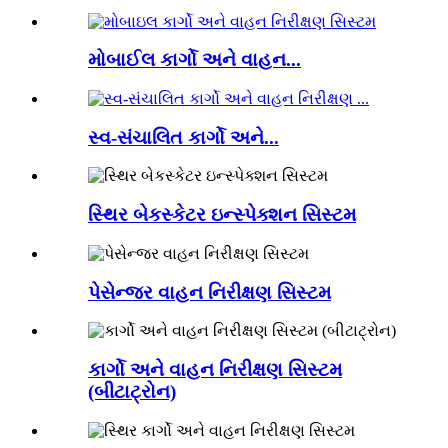
મોબાઈલ કાર્ગો અને વાહન...
સ્વ-સંચાલિત કાર્ગો અને...
સ્થિર બેકસ્કેટર ઇન્સ્પેક્શન સિસ્ટમ
પેસેન્જર વાહન નિરીક્ષણ સિસ્ટમ
કાર્ગો અને વાહન નિરીક્ષણ સિસ્ટમ
(બીટાટ્રોન)