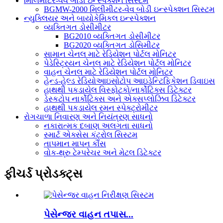
મિલિમીટર-વેવ બોડી ઇન્સ્પેક્શન સિસ્ટમ
BGMW-2000 મિલીમીટર-વેવ બોડી ઇન્સ્પેક્શન સિસ્ટમ
ન્યુક્લિયર અને બાયોકેમિકલ ઇન્સ્પેક્શન
વ્યક્તિગત ડોસીમીટર
BG2010 વ્યક્તિગત ડોસીમીટર
BG2020 વ્યક્તિગત ડોસિમીટર
સામાન ચેનલ માટે રેડિયેશન પોર્ટલ મોનિટર
પેડેસ્ટ્રિયન ચેનલ માટે રેડિયેશન પોર્ટલ મોનિટર
વાહન ચેનલ માટે રેડિયેશન પોર્ટલ મોનિટર
હેન્ડ-હેલ્ડ રેડિયોઆઇસોટોપ આઇડેન્ટિફિકેશન ડિવાઇસ
હાથથી પકડાયેલ વિસ્ફોટકો/નાર્કોટિક્સ ડિટેક્ટર
ડેસ્કટોપ નાર્કોટિક્સ અને એક્સપ્લોઝિવ ડિટેક્ટર
હાથથી પકડાયેલ રમન સ્પેક્ટ્રોમીટર
રોગચાળા નિવારણ અને નિયંત્રણ સાધનો
નકારાત્મક દબાણ અલગતા સાધનો
સ્માર્ટ એક્સેસ કંટ્રોલ સિસ્ટમ
તાપમાન માપન કૌંસ
વોક-થ્રુ ટેમ્પરેચર અને મેટલ ડિટેક્ટર
ફીચર્ડ પ્રોડક્ટ્સ
પેસેન્જર વાહન તપાસ...