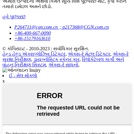
અમારા ઉત્પાદનો અથવા કિંમત સૂચિ વિશે પૂછપરછ માટે, કૃપા કરીને
તમારો ઇમેઇલ અમને છોડો.
હવે પૂછપરછ
P264711@cgn.com.cn；p217368@CGN.com.cn
+86-400-667-0090
+86-15179163610
© કૉપિરાઇટ - 2010-2023 : સર્વાધિકાર સુરક્ષિત.
હેન્ડ હેલ્ડ એક્સપ્લોઝિવ ડિટેક્ટર
,
એક્સ-રે મેટલ ડિટેક્ટર
,
એક્સ-રે
સુરક્ષા નિરીક્ષણ
,
ડાયગ્નોસ્ટિક સ્કેનર કાર
,
રિલોકેટેબલ કાર્ગો અને
વાહન નિરીક્ષણ સિસ્ટમ
,
એક્સ-રે સાધનો
,
ઈ - મેલ મોકલો
x