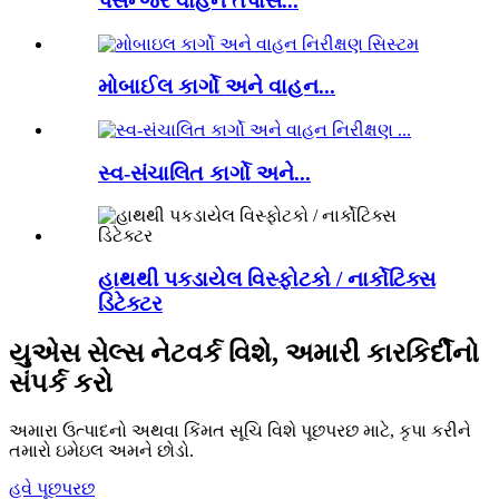
પેસેન્જર વાહન તપાસ...
મોબાઈલ કાર્ગો અને વાહન...
સ્વ-સંચાલિત કાર્ગો અને...
હાથથી પકડાયેલ વિસ્ફોટકો / નાર્કોટિક્સ
ડિટેક્ટર
યુએસ સેલ્સ નેટવર્ક વિશે, અમારી કારકિર્દીનો
સંપર્ક કરો
અમારા ઉત્પાદનો અથવા કિંમત સૂચિ વિશે પૂછપરછ માટે, કૃપા કરીને
તમારો ઇમેઇલ અમને છોડો.
હવે પૂછપરછ