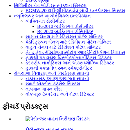
BG-X શ્રેણી
મિલિમીટર-વેવ બોડી ઇન્સ્પેક્શન સિસ્ટમ
BGMW-2000 મિલીમીટર-વેવ બોડી ઇન્સ્પેક્શન સિસ્ટમ
ન્યુક્લિયર અને બાયોકેમિકલ ઇન્સ્પેક્શન
વ્યક્તિગત ડોસીમીટર
BG2010 વ્યક્તિગત ડોસીમીટર
BG2020 વ્યક્તિગત ડોસિમીટર
સામાન ચેનલ માટે રેડિયેશન પોર્ટલ મોનિટર
પેડેસ્ટ્રિયન ચેનલ માટે રેડિયેશન પોર્ટલ મોનિટર
વાહન ચેનલ માટે રેડિયેશન પોર્ટલ મોનિટર
હેન્ડ-હેલ્ડ રેડિયોઆઇસોટોપ આઇડેન્ટિફિકેશન ડિવાઇસ
હાથથી પકડાયેલ વિસ્ફોટકો/નાર્કોટિક્સ ડિટેક્ટર
ડેસ્કટોપ નાર્કોટિક્સ અને એક્સપ્લોઝિવ ડિટેક્ટર
હાથથી પકડાયેલ રમન સ્પેક્ટ્રોમીટર
રોગચાળા નિવારણ અને નિયંત્રણ સાધનો
નકારાત્મક દબાણ અલગતા સાધનો
સ્માર્ટ એક્સેસ કંટ્રોલ સિસ્ટમ
તાપમાન માપન કૌંસ
વોક-થ્રુ ટેમ્પરેચર અને મેટલ ડિટેક્ટર
ફીચર્ડ પ્રોડક્ટ્સ