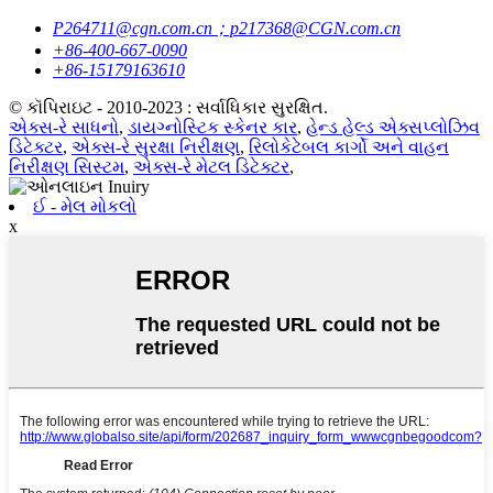
P264711@cgn.com.cn；p217368@CGN.com.cn
+86-400-667-0090
+86-15179163610
© કૉપિરાઇટ - 2010-2023 : સર્વાધિકાર સુરક્ષિત.
એક્સ-રે સાધનો
,
ડાયગ્નોસ્ટિક સ્કેનર કાર
,
હેન્ડ હેલ્ડ એક્સપ્લોઝિવ
ડિટેક્ટર
,
એક્સ-રે સુરક્ષા નિરીક્ષણ
,
રિલોકેટેબલ કાર્ગો અને વાહન
નિરીક્ષણ સિસ્ટમ
,
એક્સ-રે મેટલ ડિટેક્ટર
,
ઈ - મેલ મોકલો
x