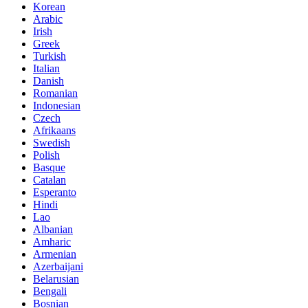
Korean
Arabic
Irish
Greek
Turkish
Italian
Danish
Romanian
Indonesian
Czech
Afrikaans
Swedish
Polish
Basque
Catalan
Esperanto
Hindi
Lao
Albanian
Amharic
Armenian
Azerbaijani
Belarusian
Bengali
Bosnian