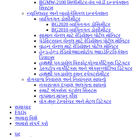
BGMW-2100 મિલીમીટર-વેવ બોડી ઇન્સ્પેક્શન
સિસ્ટમ
ન્યુક્લિયર અને બાયોકેમિકલ ઇન્સ્પેક્શન
વ્યક્તિગત ડોસીમીટર
BG2020 વ્યક્તિગત ડોસિમીટર
BG2010 વ્યક્તિગત ડોસીમીટર
સામાન ચેનલ માટે રેડિયેશન પોર્ટલ મોનિટર
પેડેસ્ટ્રિયન ચેનલ માટે રેડિયેશન પોર્ટલ મોનિટર
વાહન ચેનલ માટે રેડિયેશન પોર્ટલ મોનિટર
હેન્ડ-હેલ્ડ રેડિયોઆઇસોટોપ આઇડેન્ટિફિકેશન
ડિવાઇસ
હાથથી પકડાયેલ વિસ્ફોટકો/નાર્કોટિક્સ ડિટેક્ટર
ડેસ્કટોપ નાર્કોટિક્સ અને એક્સપ્લોઝિવ ડિટેક્ટર
હાથથી પકડાયેલ રમન સ્પેક્ટ્રોમીટર
રોગચાળા નિવારણ અને નિયંત્રણ સાધનો
નકારાત્મક દબાણ અલગતા સાધનો
સ્માર્ટ એક્સેસ કંટ્રોલ સિસ્ટમ
તાપમાન માપન કૌંસ
વોક-થ્રુ ટેમ્પરેચર અને મેટલ ડિટેક્ટર
સમાચાર
FAQs
અમારા વિશે
અમારો સંપર્ક કરો
ઘર