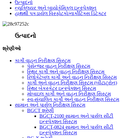
ઉત્પાદનો
ન્યુક્લિયર અને બાયોકેમિકલ ઇન્સ્પેક્શન
હાથથી પકડાયેલ વિસ્ફોટકો/નાર્કોટિક્સ ડિટેક્ટર
ઉત્પાદનો
શ્રેણીઓ
કાર્ગો વાહન નિરીક્ષણ સિસ્ટમ
પેસેન્જર વાહન નિરીક્ષણ સિસ્ટમ
સ્થિર કાર્ગો અને વાહન નિરીક્ષણ સિસ્ટમ
રિલોકેટેબલ કાર્ગો અને વાહન નિરીક્ષણ સિસ્ટમ
કાર્ગો અને વાહન નિરીક્ષણ સિસ્ટમ (બીટાટ્રોન)
સ્થિર બેકસ્કેટર ઇન્સ્પેક્શન સિસ્ટમ
મોબાઇલ કાર્ગો અને વાહન નિરીક્ષણ સિસ્ટમ
સ્વ-સંચાલિત કાર્ગો અને વાહન નિરીક્ષણ સિસ્ટમ
સામાન અને પાર્સલ નિરીક્ષણ સિસ્ટમ
BGCT શ્રેણી
BGCT-2100 સામાન અને પાર્સલ સીટી
ઇન્સ્પેક્શન સિસ્ટમ
BGCT-0824 સામાન અને પાર્સલ સીટી
ઇન્સ્પેક્શન સિસ્ટમ