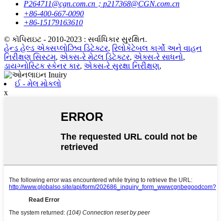
P264711@cgn.com.cn；p217368@CGN.com.cn
+86-400-667-0090
+86-15179163610
© કૉપિરાઇટ - 2010-2023 : સર્વાધિકાર સુરક્ષિત.
હેન્ડ હેલ્ડ એક્સપ્લોઝિવ ડિટેક્ટર
,
રિલોકેટેબલ કાર્ગો અને વાહન
નિરીક્ષણ સિસ્ટમ
,
એક્સ-રે મેટલ ડિટેક્ટર
,
એક્સ-રે સાધનો
,
ડાયગ્નોસ્ટિક સ્કેનર કાર
,
એક્સ-રે સુરક્ષા નિરીક્ષણ
,
ઈ - મેલ મોકલો
x