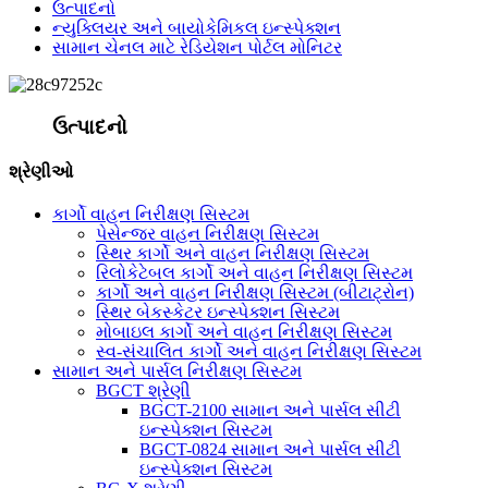
ઉત્પાદનો
ન્યુક્લિયર અને બાયોકેમિકલ ઇન્સ્પેક્શન
સામાન ચેનલ માટે રેડિયેશન પોર્ટલ મોનિટર
ઉત્પાદનો
શ્રેણીઓ
કાર્ગો વાહન નિરીક્ષણ સિસ્ટમ
પેસેન્જર વાહન નિરીક્ષણ સિસ્ટમ
સ્થિર કાર્ગો અને વાહન નિરીક્ષણ સિસ્ટમ
રિલોકેટેબલ કાર્ગો અને વાહન નિરીક્ષણ સિસ્ટમ
કાર્ગો અને વાહન નિરીક્ષણ સિસ્ટમ (બીટાટ્રોન)
સ્થિર બેકસ્કેટર ઇન્સ્પેક્શન સિસ્ટમ
મોબાઇલ કાર્ગો અને વાહન નિરીક્ષણ સિસ્ટમ
સ્વ-સંચાલિત કાર્ગો અને વાહન નિરીક્ષણ સિસ્ટમ
સામાન અને પાર્સલ નિરીક્ષણ સિસ્ટમ
BGCT શ્રેણી
BGCT-2100 સામાન અને પાર્સલ સીટી
ઇન્સ્પેક્શન સિસ્ટમ
BGCT-0824 સામાન અને પાર્સલ સીટી
ઇન્સ્પેક્શન સિસ્ટમ