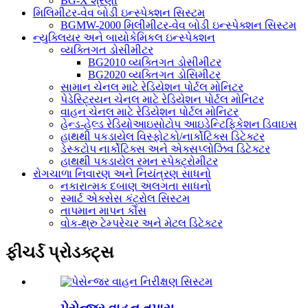
BG-X શ્રેણી
મિલિમીટર-વેવ બોડી ઇન્સ્પેક્શન સિસ્ટમ
BGMW-2000 મિલીમીટર-વેવ બોડી ઇન્સ્પેક્શન સિસ્ટમ
ન્યુક્લિયર અને બાયોકેમિકલ ઇન્સ્પેક્શન
વ્યક્તિગત ડોસીમીટર
BG2010 વ્યક્તિગત ડોસીમીટર
BG2020 વ્યક્તિગત ડોસિમીટર
સામાન ચેનલ માટે રેડિયેશન પોર્ટલ મોનિટર
પેડેસ્ટ્રિયન ચેનલ માટે રેડિયેશન પોર્ટલ મોનિટર
વાહન ચેનલ માટે રેડિયેશન પોર્ટલ મોનિટર
હેન્ડ-હેલ્ડ રેડિયોઆઇસોટોપ આઇડેન્ટિફિકેશન ડિવાઇસ
હાથથી પકડાયેલ વિસ્ફોટકો/નાર્કોટિક્સ ડિટેક્ટર
ડેસ્કટોપ નાર્કોટિક્સ અને એક્સપ્લોઝિવ ડિટેક્ટર
હાથથી પકડાયેલ રમન સ્પેક્ટ્રોમીટર
રોગચાળા નિવારણ અને નિયંત્રણ સાધનો
નકારાત્મક દબાણ અલગતા સાધનો
સ્માર્ટ એક્સેસ કંટ્રોલ સિસ્ટમ
તાપમાન માપન કૌંસ
વોક-થ્રુ ટેમ્પરેચર અને મેટલ ડિટેક્ટર
ફીચર્ડ પ્રોડક્ટ્સ