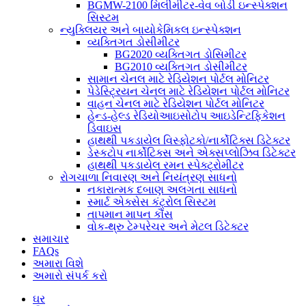
BGMW-2100 મિલીમીટર-વેવ બોડી ઇન્સ્પેક્શન
સિસ્ટમ
ન્યુક્લિયર અને બાયોકેમિકલ ઇન્સ્પેક્શન
વ્યક્તિગત ડોસીમીટર
BG2020 વ્યક્તિગત ડોસિમીટર
BG2010 વ્યક્તિગત ડોસીમીટર
સામાન ચેનલ માટે રેડિયેશન પોર્ટલ મોનિટર
પેડેસ્ટ્રિયન ચેનલ માટે રેડિયેશન પોર્ટલ મોનિટર
વાહન ચેનલ માટે રેડિયેશન પોર્ટલ મોનિટર
હેન્ડ-હેલ્ડ રેડિયોઆઇસોટોપ આઇડેન્ટિફિકેશન
ડિવાઇસ
હાથથી પકડાયેલ વિસ્ફોટકો/નાર્કોટિક્સ ડિટેક્ટર
ડેસ્કટોપ નાર્કોટિક્સ અને એક્સપ્લોઝિવ ડિટેક્ટર
હાથથી પકડાયેલ રમન સ્પેક્ટ્રોમીટર
રોગચાળા નિવારણ અને નિયંત્રણ સાધનો
નકારાત્મક દબાણ અલગતા સાધનો
સ્માર્ટ એક્સેસ કંટ્રોલ સિસ્ટમ
તાપમાન માપન કૌંસ
વોક-થ્રુ ટેમ્પરેચર અને મેટલ ડિટેક્ટર
સમાચાર
FAQs
અમારા વિશે
અમારો સંપર્ક કરો
ઘર