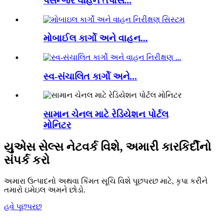
પેસેન્જર વાહન તપાસ...
મોબાઈલ કાર્ગો અને વાહન...
સ્વ-સંચાલિત કાર્ગો અને...
સામાન ચેનલ માટે રેડિયેશન પોર્ટલ
મોનિટર
યુએસ સેલ્સ નેટવર્ક વિશે, અમારી કારકિર્દીનો
સંપર્ક કરો
અમારા ઉત્પાદનો અથવા કિંમત સૂચિ વિશે પૂછપરછ માટે, કૃપા કરીને
તમારો ઇમેઇલ અમને છોડો.
હવે પૂછપરછ