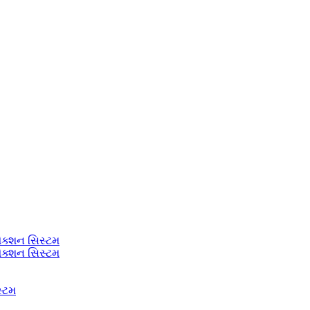
ેક્શન સિસ્ટમ
ેક્શન સિસ્ટમ
સ્ટમ