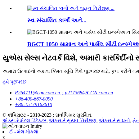
સ્વ-સંચાલિત કાર્ગો અને...
BGCT-1050 સામાન અને પાર્સલ સીટી ઇન્સ્પેક્
યુએસ સેલ્સ નેટવર્ક વિશે, અમારી કારકિર્દીનો સ
અમારા ઉત્પાદનો અથવા કિંમત સૂચિ વિશે પૂછપરછ માટે, કૃપા કરીને ત
હવે પૂછપરછ
P264711@cgn.com.cn；p217368@CGN.com.cn
+86-400-667-0090
+86-15179163610
© કૉપિરાઇટ - 2010-2023 : સર્વાધિકાર સુરક્ષિત.
એક્સ-રે મેટલ ડિટેક્ટર
,
એક્સ-રે સુરક્ષા નિરીક્ષણ
,
એક્સ-રે સાધનો
,
હેન
ઈ - મેલ મોકલો
x