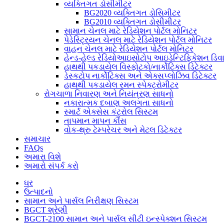
વ્યક્તિગત ડોસીમીટર
BG2020 વ્યક્તિગત ડોસિમીટર
BG2010 વ્યક્તિગત ડોસીમીટર
સામાન ચેનલ માટે રેડિયેશન પોર્ટલ મોનિટર
પેડેસ્ટ્રિયન ચેનલ માટે રેડિયેશન પોર્ટલ મોનિટર
વાહન ચેનલ માટે રેડિયેશન પોર્ટલ મોનિટર
હેન્ડ-હેલ્ડ રેડિયોઆઇસોટોપ આઇડેન્ટિફિકેશન ડિ
હાથથી પકડાયેલ વિસ્ફોટકો/નાર્કોટિક્સ ડિટેક્ટર
ડેસ્કટોપ નાર્કોટિક્સ અને એક્સપ્લોઝિવ ડિટેક્ટર
હાથથી પકડાયેલ રમન સ્પેક્ટ્રોમીટર
રોગચાળા નિવારણ અને નિયંત્રણ સાધનો
નકારાત્મક દબાણ અલગતા સાધનો
સ્માર્ટ એક્સેસ કંટ્રોલ સિસ્ટમ
તાપમાન માપન કૌંસ
વોક-થ્રુ ટેમ્પરેચર અને મેટલ ડિટેક્ટર
સમાચાર
FAQs
અમારા વિશે
અમારો સંપર્ક કરો
ઘર
ઉત્પાદનો
સામાન અને પાર્સલ નિરીક્ષણ સિસ્ટમ
BGCT શ્રેણી
BGCT-2100 સામાન અને પાર્સલ સીટી ઇન્સ્પેક્શન સિસ્ટમ