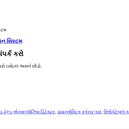
શન સિસ્ટમ
ંપર્ક કરો
મારો ઇમેઇલ અમને છોડો.
્ડ હેલ્ડ એક્સપ્લોઝિવ ડિટેક્ટર
,
ડાયગ્નોસ્ટિક સ્કેનર કાર
,
રિલોકેટેબલ ક