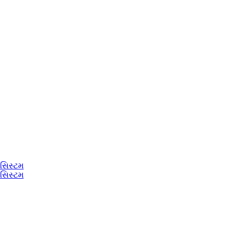
 સિસ્ટમ
 સિસ્ટમ