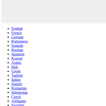
English
French
German
Portuguese
Spanish
Russian
Japanese
Korean
Arabic
Irish
Greek
Turkish
Italian
Danish
Romanian
Indonesian
Czech
Afrikaans
Swedish