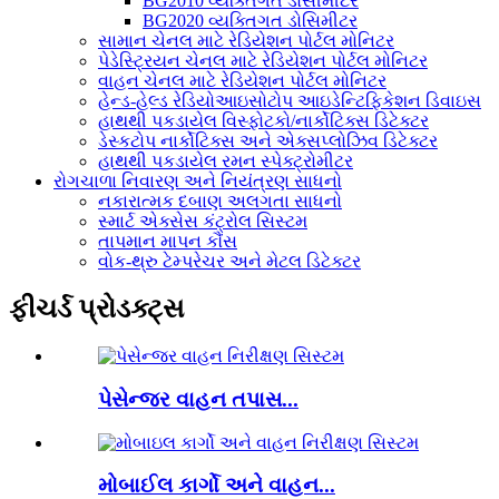
BG2010 વ્યક્તિગત ડોસીમીટર
BG2020 વ્યક્તિગત ડોસિમીટર
સામાન ચેનલ માટે રેડિયેશન પોર્ટલ મોનિટર
પેડેસ્ટ્રિયન ચેનલ માટે રેડિયેશન પોર્ટલ મોનિટર
વાહન ચેનલ માટે રેડિયેશન પોર્ટલ મોનિટર
હેન્ડ-હેલ્ડ રેડિયોઆઇસોટોપ આઇડેન્ટિફિકેશન ડિવાઇસ
હાથથી પકડાયેલ વિસ્ફોટકો/નાર્કોટિક્સ ડિટેક્ટર
ડેસ્કટોપ નાર્કોટિક્સ અને એક્સપ્લોઝિવ ડિટેક્ટર
હાથથી પકડાયેલ રમન સ્પેક્ટ્રોમીટર
રોગચાળા નિવારણ અને નિયંત્રણ સાધનો
નકારાત્મક દબાણ અલગતા સાધનો
સ્માર્ટ એક્સેસ કંટ્રોલ સિસ્ટમ
તાપમાન માપન કૌંસ
વોક-થ્રુ ટેમ્પરેચર અને મેટલ ડિટેક્ટર
ફીચર્ડ પ્રોડક્ટ્સ
પેસેન્જર વાહન તપાસ...
મોબાઈલ કાર્ગો અને વાહન...