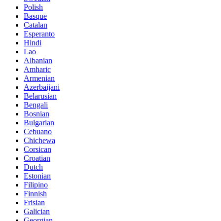
Polish
Basque
Catalan
Esperanto
Hindi
Lao
Albanian
Amharic
Armenian
Azerbaijani
Belarusian
Bengali
Bosnian
Bulgarian
Cebuano
Chichewa
Corsican
Croatian
Dutch
Estonian
Filipino
Finnish
Frisian
Galician
Georgian