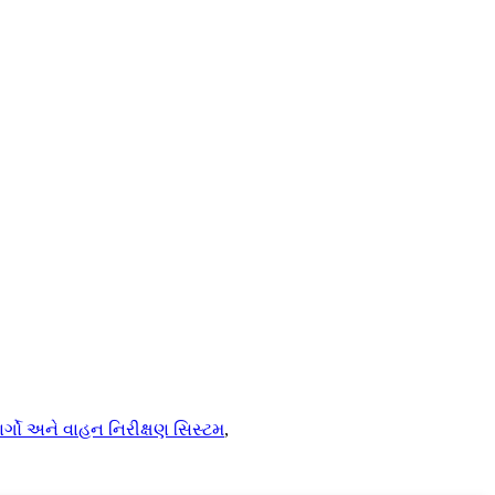
ાર્ગો અને વાહન નિરીક્ષણ સિસ્ટમ
,