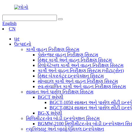
English
CN
ઘર
ઉત્પાદનો
કાર્ગો વાહન નિરીક્ષણ સિસ્ટમ
પેસેન્જર વાહન નિરીક્ષણ સિસ્ટમ
સ્થિર કાર્ગો અને વાહન નિરીક્ષણ સિસ્ટમ
રિલોકેટેબલ કાર્ગો અને વાહન નિરીક્ષણ સિસ્ટમ
કાર્ગો અને વાહન નિરીક્ષણ સિસ્ટમ (બીટાટ્રોન)
સ્થિર બેકસ્કેટર ઇન્સ્પેક્શન સિસ્ટમ
મોબાઇલ કાર્ગો અને વાહન નિરીક્ષણ સિસ્ટમ
સ્વ-સંચાલિત કાર્ગો અને વાહન નિરીક્ષણ સિસ્ટમ
સામાન અને પાર્સલ નિરીક્ષણ સિસ્ટમ
BGCT શ્રેણી
BGCT-1050 સામાન અને પાર્સલ સીટી ઇન્સ્પ
BGCT-0824 સામાન અને પાર્સલ સીટી ઇન્સ્પ
BG-X શ્રેણી
મિલિમીટર-વેવ બોડી ઇન્સ્પેક્શન સિસ્ટમ
BGMW-2100 મિલીમીટર-વેવ બોડી ઇન્સ્પેક્શન સિ
ન્યુક્લિયર અને બાયોકેમિકલ ઇન્સ્પેક્શન