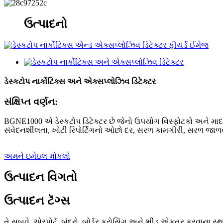
ઉત્પાદનો
ડેસ્કટોપ નાર્કોટિક્સ અને એક્સપ્લોઝિવ ડિટેક્ટર
સંક્ષિપ્ત વર્ણન:
BGNE1000 એ ડેસ્કટોપ ડિટેક્ટર છે જેનો ઉપયોગ વિસ્ફોટકો અને માદક
સંવેદનશીલતા, ખોટી રિપોર્ટિંગનો ઓછો દર, સરળ કામગીરી, સરળ જાળ
અમને ઇમેઇલ મોકલો
ઉત્પાદન વિગતો
ઉત્પાદન ટૅગ્સ
તે સબવે, એરપોર્ટ, બંદરો, બોર્ડર ક્રોસિંગ અને ભીડ એકત્ર કરવાન