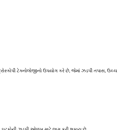
રોસ્કોપી ટેક્નોલોજીનો ઉપયોગ કરે છે, જેમાં ઝડપી તપાસ, ઉચ્ચ
્પદ ઘટકોની ઝડપી ઓળખ માટે લાગુ કરી શકાય છે.