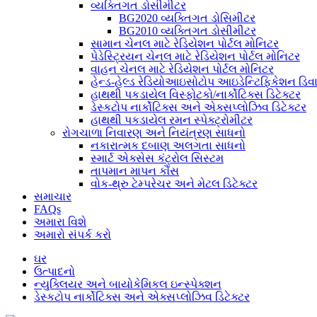
વ્યક્તિગત ડોસીમીટર
BG2020 વ્યક્તિગત ડોસિમીટર
BG2010 વ્યક્તિગત ડોસીમીટર
સામાન ચેનલ માટે રેડિયેશન પોર્ટલ મોનિટર
પેડેસ્ટ્રિયન ચેનલ માટે રેડિયેશન પોર્ટલ મોનિટર
વાહન ચેનલ માટે રેડિયેશન પોર્ટલ મોનિટર
હેન્ડ-હેલ્ડ રેડિયોઆઇસોટોપ આઇડેન્ટિફિકેશન ડિ
હાથથી પકડાયેલ વિસ્ફોટકો/નાર્કોટિક્સ ડિટેક્ટર
ડેસ્કટોપ નાર્કોટિક્સ અને એક્સપ્લોઝિવ ડિટેક્ટર
હાથથી પકડાયેલ રમન સ્પેક્ટ્રોમીટર
રોગચાળા નિવારણ અને નિયંત્રણ સાધનો
નકારાત્મક દબાણ અલગતા સાધનો
સ્માર્ટ એક્સેસ કંટ્રોલ સિસ્ટમ
તાપમાન માપન કૌંસ
વોક-થ્રુ ટેમ્પરેચર અને મેટલ ડિટેક્ટર
સમાચાર
FAQs
અમારા વિશે
અમારો સંપર્ક કરો
ઘર
ઉત્પાદનો
ન્યુક્લિયર અને બાયોકેમિકલ ઇન્સ્પેક્શન
ડેસ્કટોપ નાર્કોટિક્સ અને એક્સપ્લોઝિવ ડિટેક્ટર