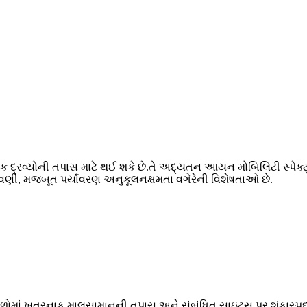
 દ્રવ્યોની તપાસ માટે થઈ શકે છે.તે અદ્યતન આયન મોબિલિટી સ્પેક્ટ્
વણી, મજબૂત પર્યાવરણ અનુકૂલનક્ષમતા વગેરેની વિશેષતાઓ છે.
ા સ્થળોમાં ખતરનાક માલસામાનની તપાસ અને સંબંધિત સાઇટ્સ પર શંકાસ