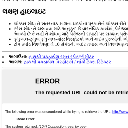
લક્ષણ હાઇલાઇટ
ચોક્કસ શોધ: તે ખતરનાક માલના ઘટકોના પ્રકારોને ચોક્કસ ર
ટ્રેસ શોધ: તે ચલાવવા માટે અનુકૂળ છે.વાસ્તવિક કાર્યમાં, પ
આવ્યો છે કે નહીં તે શોધવા માટે પેકેજની સપાટી પર સક્શન પ્રોબ 
ડ્યુઅલ-ટ્યુબ ડ્યુઅલ-મોડ: વિસ્ફોટકો અને માદક દ્રવ્યોની 
ટોપ સ્પીડ વિશ્લેષણ: તે 10 સેકંડની અંદર તપાસ અને વિશ્લેષણનો
અગાઉના:
હાથથી પકડાયેલ રમન સ્પેક્ટ્રોમીટર
આગળ:
હાથથી પકડાયેલ વિસ્ફોટકો / નાર્કોટિક્સ ડિટેક્ટર