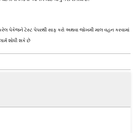
ણ કરેલ પેકેજને ટેસ્ટ પેપરથી સાફ કરો અથવા જોખમી માલ વહન કરવામાં
્મ શોધી શકે છે