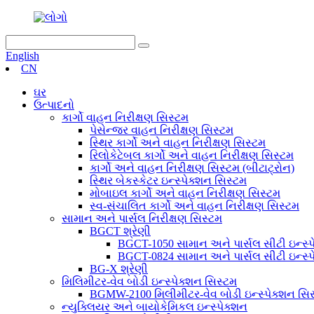
English
CN
ઘર
ઉત્પાદનો
કાર્ગો વાહન નિરીક્ષણ સિસ્ટમ
પેસેન્જર વાહન નિરીક્ષણ સિસ્ટમ
સ્થિર કાર્ગો અને વાહન નિરીક્ષણ સિસ્ટમ
રિલોકેટેબલ કાર્ગો અને વાહન નિરીક્ષણ સિસ્ટમ
કાર્ગો અને વાહન નિરીક્ષણ સિસ્ટમ (બીટાટ્રોન)
સ્થિર બેકસ્કેટર ઇન્સ્પેક્શન સિસ્ટમ
મોબાઇલ કાર્ગો અને વાહન નિરીક્ષણ સિસ્ટમ
સ્વ-સંચાલિત કાર્ગો અને વાહન નિરીક્ષણ સિસ્ટમ
સામાન અને પાર્સલ નિરીક્ષણ સિસ્ટમ
BGCT શ્રેણી
BGCT-1050 સામાન અને પાર્સલ સીટી ઇન્સ્પ
BGCT-0824 સામાન અને પાર્સલ સીટી ઇન્સ્પ
BG-X શ્રેણી
મિલિમીટર-વેવ બોડી ઇન્સ્પેક્શન સિસ્ટમ
BGMW-2100 મિલીમીટર-વેવ બોડી ઇન્સ્પેક્શન સિ
ન્યુક્લિયર અને બાયોકેમિકલ ઇન્સ્પેક્શન