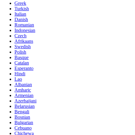
Greek
Turkish
Italian
Danish
Romanian
Indonesian
Czech
Afrikaans
Swedish
Polish
Basque
Catalan
Esperanto
Hindi
Lao
Albanian
Amharic
Armenian
Azerbaijani
Belarusian
Bengali
Bosnian
Bulgarian
Cebuano
Chichewa