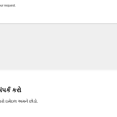
ંપર્ક કરો
મારો ઇમેઇલ અમને છોડો.