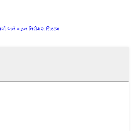
ાર્ગો અને વાહન નિરીક્ષણ સિસ્ટમ
,