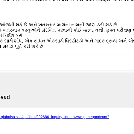
ીતે ઓળખી શકે છે અને ખતરનાક માલના નામની જાણ કરી શકે છે
ેકેજમાં ખતરનાક વસ્તુઓને સંરેખિત કરવાની કોઈ જરૂર નથી, ફક્ત પરીક્ષ
નિર્દેશ કરો.
એક સાથે શોધ, એક સાધન એકસાથે વિસ્ફોટકો અને માદક દ્રવ્ય અને એલાર
 સમય પૂર્ણ કરી શકે છે