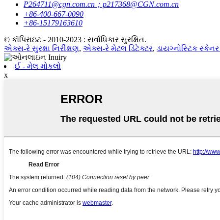
P264711@cgn.com.cn；p217368@CGN.com.cn
+86-400-667-0090
+86-15179163610
© કૉપિરાઇટ - 2010-2023 : સર્વાધિકાર સુરક્ષિત.
એક્સ-રે સુરક્ષા નિરીક્ષણ
,
એક્સ-રે મેટલ ડિટેક્ટર
,
ડાયગ્નોસ્ટિક સ્કેનર
ઈ - મેલ મોકલો
x