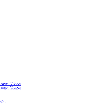
ેક્શન સિસ્ટમ
ેક્શન સિસ્ટમ
સ્ટમ