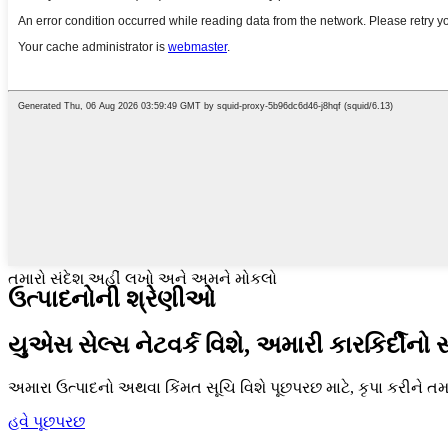
તમારો સંદેશ અહીં લખો અને અમને મોકલો
ઉત્પાદનોની શ્રેણીઓ
યુએસ સેલ્સ નેટવર્ક વિશે, અમારી કારકિર્દીનો સ
અમારા ઉત્પાદનો અથવા કિંમત સૂચિ વિશે પૂછપરછ માટે, કૃપા કરીને ત
હવે પૂછપરછ