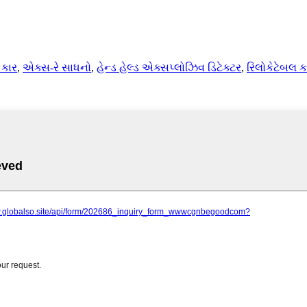
 કાર
,
એક્સ-રે સાધનો
,
હેન્ડ હેલ્ડ એક્સપ્લોઝિવ ડિટેક્ટર
,
રિલોકેટેબલ ક