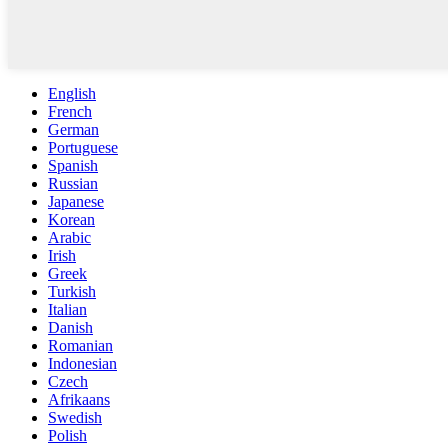
English
French
German
Portuguese
Spanish
Russian
Japanese
Korean
Arabic
Irish
Greek
Turkish
Italian
Danish
Romanian
Indonesian
Czech
Afrikaans
Swedish
Polish