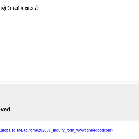
કપણે ઉપયોગ થાય છે.