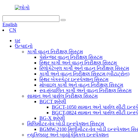
English
CN
ઘર
ઉત્પાદનો
કાર્ગો વાહન નિરીક્ષણ સિસ્ટમ
પેસેન્જર વાહન નિરીક્ષણ સિસ્ટમ
સ્થિર કાર્ગો અને વાહન નિરીક્ષણ સિસ્ટમ
રિલોકેટેબલ કાર્ગો અને વાહન નિરીક્ષણ સિસ્ટમ
કાર્ગો અને વાહન નિરીક્ષણ સિસ્ટમ (બીટાટ્રોન)
સ્થિર બેકસ્કેટર ઇન્સ્પેક્શન સિસ્ટમ
મોબાઇલ કાર્ગો અને વાહન નિરીક્ષણ સિસ્ટમ
સ્વ-સંચાલિત કાર્ગો અને વાહન નિરીક્ષણ સિસ્ટમ
સામાન અને પાર્સલ નિરીક્ષણ સિસ્ટમ
BGCT શ્રેણી
BGCT-1050 સામાન અને પાર્સલ સીટી ઇન્સ્પ
BGCT-0824 સામાન અને પાર્સલ સીટી ઇન્સ્પ
BG-X શ્રેણી
મિલિમીટર-વેવ બોડી ઇન્સ્પેક્શન સિસ્ટમ
BGMW-2100 મિલીમીટર-વેવ બોડી ઇન્સ્પેક્શન સિ
ન્યુક્લિયર અને બાયોકેમિકલ ઇન્સ્પેક્શન