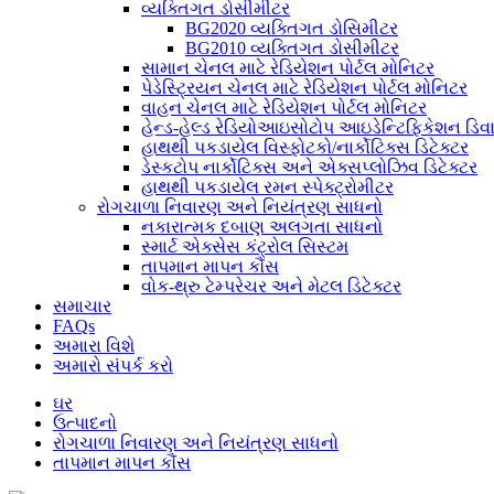
વ્યક્તિગત ડોસીમીટર
BG2020 વ્યક્તિગત ડોસિમીટર
BG2010 વ્યક્તિગત ડોસીમીટર
સામાન ચેનલ માટે રેડિયેશન પોર્ટલ મોનિટર
પેડેસ્ટ્રિયન ચેનલ માટે રેડિયેશન પોર્ટલ મોનિટર
વાહન ચેનલ માટે રેડિયેશન પોર્ટલ મોનિટર
હેન્ડ-હેલ્ડ રેડિયોઆઇસોટોપ આઇડેન્ટિફિકેશન ડિ
હાથથી પકડાયેલ વિસ્ફોટકો/નાર્કોટિક્સ ડિટેક્ટર
ડેસ્કટોપ નાર્કોટિક્સ અને એક્સપ્લોઝિવ ડિટેક્ટર
હાથથી પકડાયેલ રમન સ્પેક્ટ્રોમીટર
રોગચાળા નિવારણ અને નિયંત્રણ સાધનો
નકારાત્મક દબાણ અલગતા સાધનો
સ્માર્ટ એક્સેસ કંટ્રોલ સિસ્ટમ
તાપમાન માપન કૌંસ
વોક-થ્રુ ટેમ્પરેચર અને મેટલ ડિટેક્ટર
સમાચાર
FAQs
અમારા વિશે
અમારો સંપર્ક કરો
ઘર
ઉત્પાદનો
રોગચાળા નિવારણ અને નિયંત્રણ સાધનો
તાપમાન માપન કૌંસ