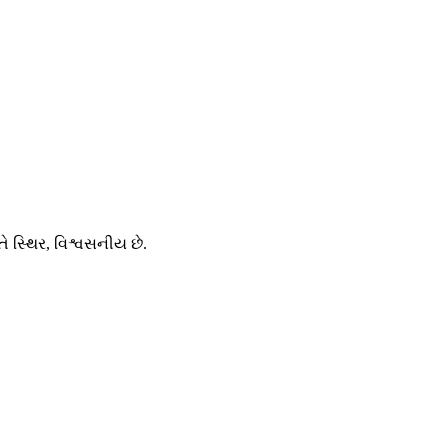
 સ્થિર, વિશ્વસનીય છે.