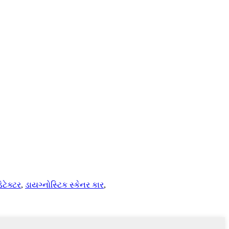
િટેક્ટર
,
ડાયગ્નોસ્ટિક સ્કેનર કાર
,