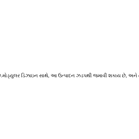
ે.મોડ્યુલર ડિઝાઇન સાથે, આ ઉત્પાદન ઝડપથી જમાવી શકાય છે, અને તે