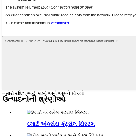
તમારો સંદેશ અહીં લખો અને અમને મોકલો
ઉત્પાદનોની શ્રેણીઓ
સ્માર્ટ એક્સેસ કંટ્રોલ સિસ્ટમ