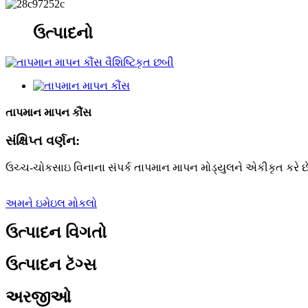
ઉત્પાદનો
તાપમાન માપન કૌંસ
સંક્ષિપ્ત વર્ણન:
ઉચ્ચ-ચોકસાઇ વિનાના સંપર્ક તાપમાન માપન મોડ્યુલને એકીકૃત કરે છ
અમને ઇમેઇલ મોકલો
ઉત્પાદન વિગતો
ઉત્પાદન ટૅગ્સ
અરજીઓ