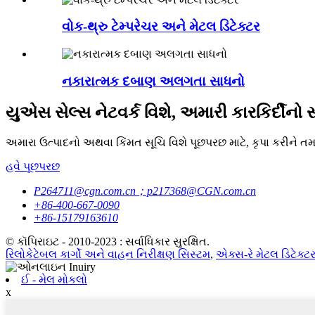
વોક-થ્રુ ટેમ્પરેચર અને મેટલ ડિટેક્ટર
નકારાત્મક દબાણ અલગતા સાધનો
યુએસ સેલ્સ નેટવર્ક વિશે, અમારી કારકિર્દીનો સ
અમારા ઉત્પાદનો અથવા કિંમત સૂચિ વિશે પૂછપરછ માટે, કૃપા કરીને ત
હવે પૂછપરછ
P264711@cgn.com.cn；p217368@CGN.com.cn
+86-400-667-0090
+86-15179163610
© કૉપિરાઇટ - 2010-2023 : સર્વાધિકાર સુરક્ષિત.
રિલોકેટેબલ કાર્ગો અને વાહન નિરીક્ષણ સિસ્ટમ
,
એક્સ-રે મેટલ ડિટેક્ટ
ઈ - મેલ મોકલો
x