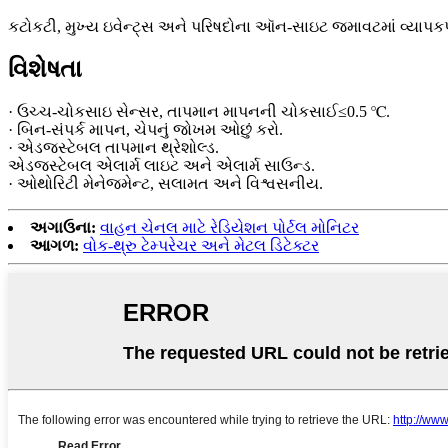
કટોકટી, મુખ્ય ઇવેન્ટ્સ અને પરિષદોના ઑન-સાઇટ જમાવટમાં વ્યાપ
વિશેષતા
· ઉચ્ચ-ચોકસાઇ સેન્સર, તાપમાન માપનની ચોકસાઈ≤0.5 ℃.
· બિન-સંપર્ક માપન, ચેપનું જોખમ ઓછું કરો.
· એડજસ્ટેબલ તાપમાન થ્રેશોલ્ડ.
એડજસ્ટેબલ એલાર્મ લાઇટ અને એલાર્મ સાઉન્ડ.
· ઓથોરિટી મેનેજમેન્ટ, સલામત અને વિશ્વસનીય.
અગાઉના:
વાહન ચેનલ માટે રેડિયેશન પોર્ટલ મોનિટર
આગળ:
વોક-થ્રુ ટેમ્પરેચર અને મેટલ ડિટેક્ટર