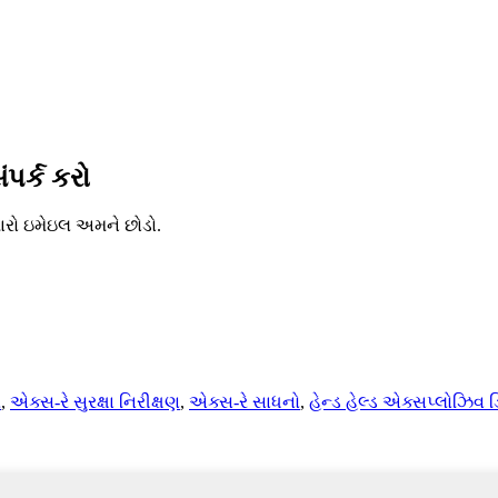
ંપર્ક કરો
મારો ઇમેઇલ અમને છોડો.
ર
,
એક્સ-રે સુરક્ષા નિરીક્ષણ
,
એક્સ-રે સાધનો
,
હેન્ડ હેલ્ડ એક્સપ્લોઝિવ ડ