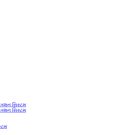
ેક્શન સિસ્ટમ
ેક્શન સિસ્ટમ
સ્ટમ