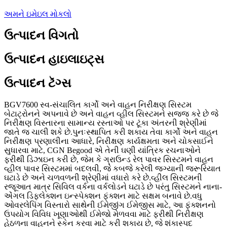
અમને ઇમેઇલ મોકલો
ઉત્પાદન વિગતો
ઉત્પાદન હાઇલાઇટ્સ
ઉત્પાદન ટૅગ્સ
BGV7600 સ્વ-સંચાલિત કાર્ગો અને વાહન નિરીક્ષણ સિસ્ટમ
બેટાટ્રોનને અપનાવે છે અને વાહન વ્હીલ સિસ્ટમને સજ્જ કરે છે જે
નિરીક્ષણ વિસ્તારના સામાન્ય રસ્તાઓ પર ટૂંકા અંતરની શ્રેણીમાં
જાતે જ ચાલી શકે છે.પુનઃસ્થાપિત કરી શકાય તેવા કાર્ગો અને વાહન
નિરીક્ષણ પ્રણાલીના આધારે, નિરીક્ષણ કાર્યક્ષમતા અને ચોકસાઈને
સુધારવા માટે, CGN Begood એ તેની ઘણી યાંત્રિક રચનાઓને
ફરીથી ડિઝાઇન કરી છે, જેમ કે ગ્રાઉન્ડ રેલ પાવર સિસ્ટમને વાહન
વ્હીલ પાવર સિસ્ટમમાં બદલવી, જે કબજે કરેલી જગ્યાની જરૂરિયાત
ઘટાડે છે અને ચળવળની શ્રેણીમાં વધારો કરે છે.વ્હીલ સિસ્ટમની
રજૂઆત માત્ર સિવિલ વર્કના વર્કલોડને ઘટાડે છે પરંતુ સિસ્ટમને નાના-
એંગલ ડિફ્લેક્શન ઇન્સ્પેક્શન ફંક્શન માટે સક્ષમ બનાવે છે.વધુ
ઓવરલેપિંગ વિસ્તારો સાથેની ઈમેજીંગ ઈમેજીસ માટે, આ ફંક્શનનો
ઉપયોગ વિવિધ ખૂણાઓથી ઈમેજો મેળવવા માટે ફરીથી નિરીક્ષણ
હેઠળના વાહનને સ્કેન કરવા માટે કરી શકાય છે, જે શંકાસ્પદ