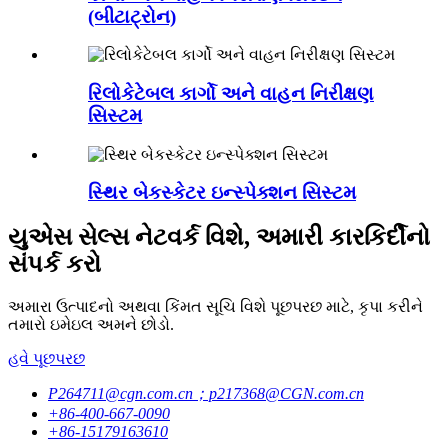
(બીટાટ્રોન)
રિલોકેટેબલ કાર્ગો અને વાહન નિરીક્ષણ
સિસ્ટમ
સ્થિર બેકસ્કેટર ઇન્સ્પેક્શન સિસ્ટમ
યુએસ સેલ્સ નેટવર્ક વિશે, અમારી કારકિર્દીનો
સંપર્ક કરો
અમારા ઉત્પાદનો અથવા કિંમત સૂચિ વિશે પૂછપરછ માટે, કૃપા કરીને
તમારો ઇમેઇલ અમને છોડો.
હવે પૂછપરછ
P264711@cgn.com.cn；p217368@CGN.com.cn
+86-400-667-0090
+86-15179163610