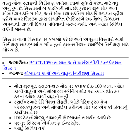
વસ્તુઓના સ્ટાફની નિરીક્ષણ કાર્યક્ષમતામાં સુધારો કરવા માટે વધુ
અનુકૂળ છે.સિસ્ટમમાં બે કાર્યકારી મોડ છે: ડ્રાઇવ-થ્રુ મોડ અને
મોબાઇલ સ્કેનિંગ મોડ, અને મોબાઇલ સ્કેનિંગ મોડ બિલ્ટ-ઇન વ્હીલ
વ્હીલ પાવર સિસ્ટમ દ્વારા સંચાલિત છે.સિસ્ટમે સ્વ-શિલ્ડ ડિઝાઇન
અપનાવી, ઢાલની દિવાલ બાંધવાની જરૂર નથી, અને ઓછા સિવિલ
વર્કની જરૂર છે.
સિસ્ટમ નાના વિસ્તાર પર કબજો કરે છે અને અપૂરતા વિસ્તારો સાથે
નિરીક્ષણ સાઇટ્સમાં કાર્ગો વાહનો ટ્રાન્સમિશન ઇમેજિંગ નિરીક્ષણ માટે
યોગ્ય છે.
અગાઉના:
BGCT-1050 સામાન અને પાર્સલ સીટી ઇન્સ્પેક્શન
સિસ્ટમ
આગળ:
મોબાઇલ કાર્ગો અને વાહન નિરીક્ષણ સિસ્ટમ
મોટા થ્રુપુટ, ડ્રાઇવ-થ્રુ મોડ પર કલાક દીઠ 100 કરતા ઓછા
કાર્ગો વાહનો અને મોબાઇલ સ્કેનિંગ મોડ પર કલાક દીઠ 20
કરતા ઓછા કાર્ગો વાહનો નહીં
ડ્રાઈવર માટે રેડિયેશન સેફ્ટી, ઓટોમેટિક ટ્રક કેબ
એક્સક્લુઝન અને મોબાઈલ સ્કેનિંગ મોડ પર એક કી સ્વિચનું
કાર્ય ધરાવે છે
IDE ટેકનોલોજી, સામગ્રી ભેદભાવને સમર્થન આપે છે
પ્રચુર સિસ્ટમ એકીકરણ ઈન્ટરફેસ
ઓછું સિવિલ વર્ક