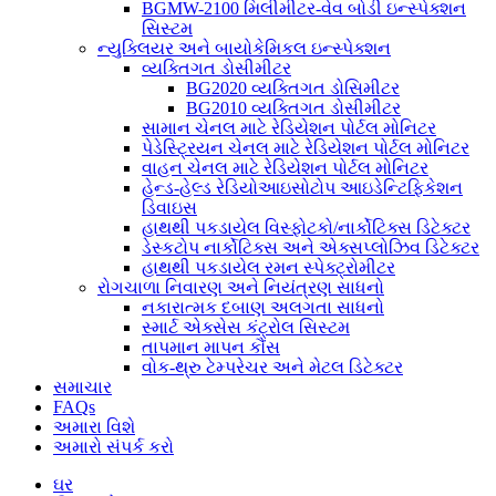
BGMW-2100 મિલીમીટર-વેવ બોડી ઇન્સ્પેક્શન
સિસ્ટમ
ન્યુક્લિયર અને બાયોકેમિકલ ઇન્સ્પેક્શન
વ્યક્તિગત ડોસીમીટર
BG2020 વ્યક્તિગત ડોસિમીટર
BG2010 વ્યક્તિગત ડોસીમીટર
સામાન ચેનલ માટે રેડિયેશન પોર્ટલ મોનિટર
પેડેસ્ટ્રિયન ચેનલ માટે રેડિયેશન પોર્ટલ મોનિટર
વાહન ચેનલ માટે રેડિયેશન પોર્ટલ મોનિટર
હેન્ડ-હેલ્ડ રેડિયોઆઇસોટોપ આઇડેન્ટિફિકેશન
ડિવાઇસ
હાથથી પકડાયેલ વિસ્ફોટકો/નાર્કોટિક્સ ડિટેક્ટર
ડેસ્કટોપ નાર્કોટિક્સ અને એક્સપ્લોઝિવ ડિટેક્ટર
હાથથી પકડાયેલ રમન સ્પેક્ટ્રોમીટર
રોગચાળા નિવારણ અને નિયંત્રણ સાધનો
નકારાત્મક દબાણ અલગતા સાધનો
સ્માર્ટ એક્સેસ કંટ્રોલ સિસ્ટમ
તાપમાન માપન કૌંસ
વોક-થ્રુ ટેમ્પરેચર અને મેટલ ડિટેક્ટર
સમાચાર
FAQs
અમારા વિશે
અમારો સંપર્ક કરો
ઘર