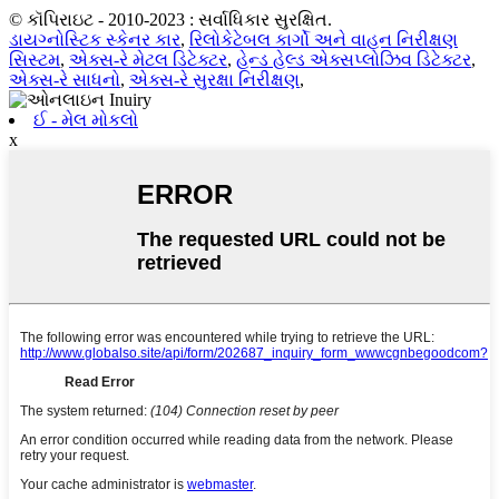
© કૉપિરાઇટ - 2010-2023 : સર્વાધિકાર સુરક્ષિત.
ડાયગ્નોસ્ટિક સ્કેનર કાર
,
રિલોકેટેબલ કાર્ગો અને વાહન નિરીક્ષણ
સિસ્ટમ
,
એક્સ-રે મેટલ ડિટેક્ટર
,
હેન્ડ હેલ્ડ એક્સપ્લોઝિવ ડિટેક્ટર
,
એક્સ-રે સાધનો
,
એક્સ-રે સુરક્ષા નિરીક્ષણ
,
ઈ - મેલ મોકલો
x