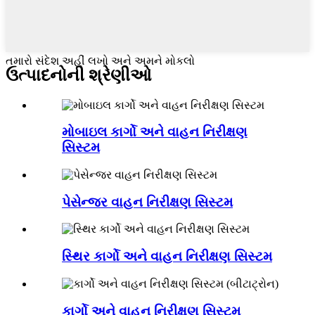
તમારો સંદેશ અહીં લખો અને અમને મોકલો
ઉત્પાદનોની શ્રેણીઓ
મોબાઇલ કાર્ગો અને વાહન નિરીક્ષણ
સિસ્ટમ
પેસેન્જર વાહન નિરીક્ષણ સિસ્ટમ
સ્થિર કાર્ગો અને વાહન નિરીક્ષણ સિસ્ટમ
કાર્ગો અને વાહન નિરીક્ષણ સિસ્ટમ