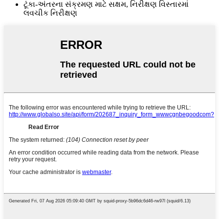
ટૂંકા-અંતરના સંક્રમણ માટે સક્ષમ, નિરીક્ષણ વિસ્તારમાં
લવચીક નિરીક્ષણ