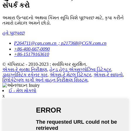
સંપર્ક કરો
અમારા ઉત્પાદનો અથવા કિંમત સૂચિ વિશે પૂછપરછ માટે, કૃપા કરીને
તમારો ઇમેઇલ અમને છોડો.
હવે પૂછપરછ
P264711@cgn.com.cn；p217368@CGN.com.cn
+86-400-667-0090
+86-15179163610
© કૉપિરાઇટ - 2010-2023 : સર્વાધિકાર સુરક્ષિત.
એક્સ-રે સુરક્ષા નિરીક્ષણ
,
હેન્ડ હેલ્ડ એક્સપ્લોઝિવ ડિટેક્ટર
,
ડાયગ્નોસ્ટિક સ્કેનર કાર
,
એક્સ-રે મેટલ ડિટેક્ટર
,
એક્સ-રે સાધનો
,
રિલોકેટેબલ કાર્ગો અને વાહન નિરીક્ષણ સિસ્ટમ
,
ઈ - મેલ મોકલો
x