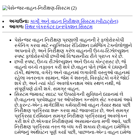
અગાઉના:
કાર્ગો અને વાહન નિરીક્ષણ સિસ્ટમ (બીટાટ્રોન)
આગળ:
સ્થિર બેકસ્કેટર ઇન્સ્પેક્શન સિસ્ટમ
પેસેન્જર વાહન નિરીક્ષણ પ્રણાલી વાહનની રે ફ્લોરોસ્કોપી
સ્કેનિંગ કરવા માટે ન્યુક્લિયર રેડિયેશન ઇમેજિંગ ટેક્નોલોજીને
અપનાવે છે, અને નિરીક્ષણ કરેલ વાહનની ઉચ્ચ-રિઝોલ્યુશન
સ્પષ્ટ ફ્લોરોસ્કોપી છબીઓ વિશ્વસનીય રીતે પ્રાપ્ત કરે છે.
છબી સ્પષ્ટ, ઉચ્ચ રીઝોલ્યુશન અને ઉચ્ચ કોન્ટ્રાસ્ટ છે, જે
વાહનો વચ્ચે તફાવત કરી શકે છે.વાહન પોતે (જેમ કે ઇંધણની
ટાંકી, થાંભલા, વગેરે) અને વાહનમાં લગાવેલી વસ્તુઓ વાહનમાં
રહેલા ખતરનાક સામાન, જેમ કે શસ્ત્રો, વિસ્ફોટકો વગેરે જોઈ
શકે છે, અને ત્યાં કોઈ અવલોકનક્ષમ અંધ સ્થળ નથી, જે
સંપૂર્ણપણે ઢાંકી શકે. સમગ્ર વાહન.
સિસ્ટમ જમાવટ સાઇટ પર ઉપયોગની સુવિધાને ધ્યાનમાં લે
છે.વાહનના પ્રવેશદ્વાર પર ઓપરેશન કન્સોલ સેટ કરવામાં આવે
છે.ફ્રન્ટ-એન્ડ માર્ગદર્શિકા કર્મચારીઓ વાહન તૈયાર થયા પછી
નિરીક્ષણ પ્રક્રિયા શરૂ કરવા માટે જવાબદાર છે, અને સમગ્ર
પ્રક્રિયા દરમિયાન સમગ્ર નિરીક્ષણ પ્રક્રિયાનું અવલોકન
કરી શકે છે.એકવાર નિરીક્ષણમાં અસામાન્યતા મળી આવે, પછી
નિરીક્ષણ પ્રક્રિયા તરત જ બંધ કરી શકાય છે.વાહન ઇમેજિંગ
ઇમેજનું અર્થઘટન પૂર્ણ કર્યા પછી, પાછળના-એન્ડ વાહન ઇમેજ