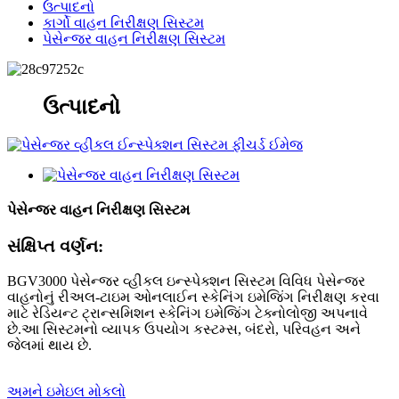
ઉત્પાદનો
કાર્ગો વાહન નિરીક્ષણ સિસ્ટમ
પેસેન્જર વાહન નિરીક્ષણ સિસ્ટમ
ઉત્પાદનો
પેસેન્જર વાહન નિરીક્ષણ સિસ્ટમ
સંક્ષિપ્ત વર્ણન:
BGV3000 પેસેન્જર વ્હીકલ ઇન્સ્પેક્શન સિસ્ટમ વિવિધ પેસેન્જર
વાહનોનું રીઅલ-ટાઇમ ઓનલાઈન સ્કેનિંગ ઇમેજિંગ નિરીક્ષણ કરવા
માટે રેડિયન્ટ ટ્રાન્સમિશન સ્કેનિંગ ઇમેજિંગ ટેક્નોલોજી અપનાવે
છે.આ સિસ્ટમનો વ્યાપક ઉપયોગ કસ્ટમ્સ, બંદરો, પરિવહન અને
જેલમાં થાય છે.
અમને ઇમેઇલ મોકલો