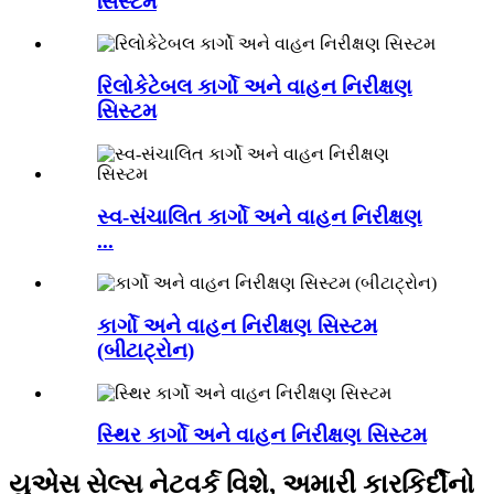
સિસ્ટમ
રિલોકેટેબલ કાર્ગો અને વાહન નિરીક્ષણ
સિસ્ટમ
સ્વ-સંચાલિત કાર્ગો અને વાહન નિરીક્ષણ
...
કાર્ગો અને વાહન નિરીક્ષણ સિસ્ટમ
(બીટાટ્રોન)
સ્થિર કાર્ગો અને વાહન નિરીક્ષણ સિસ્ટમ
યુએસ સેલ્સ નેટવર્ક વિશે, અમારી કારકિર્દીનો