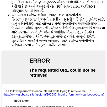
દુભાષિયા કન્સોલ દ્વારા ફ્રન્ટ-એન્ડ માર્ગદર્શિકા સાથે વાતચીત
કરી શકે છે અને અનુરૂપ ચેતવણી સંકેત દ્વારા અર્થઘટન
પરિણામ આપી શકે છે.
અદ્યતન ઇમેજ એક્વિઝિશન અને પ્રોસેસિંગ
સિસ્ટમ.તપાસવામાં આવી રહેલી વાહનની પરિપ્રેક્ષ્ય ઇમેજ માટે,
વાહન નિરીક્ષણ માટે યોગ્ય ઇમેજ પ્રોસેસિંગ અલ્ગોરિધમનો
ઉપયોગ વિવિધ પ્રકારની ઇમેજ પ્રોસેસિંગ ફંક્શન્સ વિકસાવવા
માટે કરવામાં આવે છે, જેમ કે આંશિક વિસ્તરણ, ગ્રેસ્કેલ
ટ્રાન્સફોર્મેશન, એજ એન્હાન્સમેન્ટ વગેરે, સમૃદ્ધ ઇમેજ
પ્રોસેસિંગ કાર્યોને સરળ બનાવવા માટે. ઇમેજ પ્રોસેસિંગ
ઓળખ કરવા માટે સુરક્ષા કર્મચારીઓ.