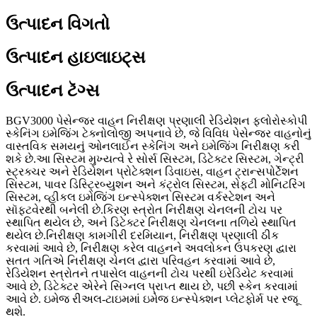
ઉત્પાદન વિગતો
ઉત્પાદન હાઇલાઇટ્સ
ઉત્પાદન ટૅગ્સ
BGV3000 પેસેન્જર વાહન નિરીક્ષણ પ્રણાલી રેડિયેશન ફ્લોરોસ્કોપી
સ્કેનિંગ ઇમેજિંગ ટેક્નોલોજી અપનાવે છે, જે વિવિધ પેસેન્જર વાહનોનું
વાસ્તવિક સમયનું ઓનલાઈન સ્કેનિંગ અને ઇમેજિંગ નિરીક્ષણ કરી
શકે છે.આ સિસ્ટમ મુખ્યત્વે રે સોર્સ સિસ્ટમ, ડિટેક્ટર સિસ્ટમ, ગેન્ટ્રી
સ્ટ્રક્ચર અને રેડિયેશન પ્રોટેક્શન ડિવાઇસ, વાહન ટ્રાન્સપોર્ટેશન
સિસ્ટમ, પાવર ડિસ્ટ્રિબ્યુશન અને કંટ્રોલ સિસ્ટમ, સેફ્ટી મોનિટરિંગ
સિસ્ટમ, વ્હીકલ ઇમેજિંગ ઇન્સ્પેક્શન સિસ્ટમ વર્કસ્ટેશન અને
સૉફ્ટવેરથી બનેલી છે.કિરણ સ્ત્રોત નિરીક્ષણ ચેનલની ટોચ પર
સ્થાપિત થયેલ છે, અને ડિટેક્ટર નિરીક્ષણ ચેનલના તળિયે સ્થાપિત
થયેલ છે.નિરીક્ષણ કામગીરી દરમિયાન, નિરીક્ષણ પ્રણાલી ઠીક
કરવામાં આવે છે, નિરીક્ષણ કરેલ વાહનને અવલોકન ઉપકરણ દ્વારા
સતત ગતિએ નિરીક્ષણ ચેનલ દ્વારા પરિવહન કરવામાં આવે છે,
રેડિયેશન સ્ત્રોતને તપાસેલ વાહનની ટોચ પરથી ઇરેડિયેટ કરવામાં
આવે છે, ડિટેક્ટર એરેને સિગ્નલ પ્રાપ્ત થાય છે, પછી સ્કેન કરવામાં
આવે છે. ઇમેજ રીઅલ-ટાઇમમાં ઇમેજ ઇન્સ્પેક્શન પ્લેટફોર્મ પર રજૂ
થશે.