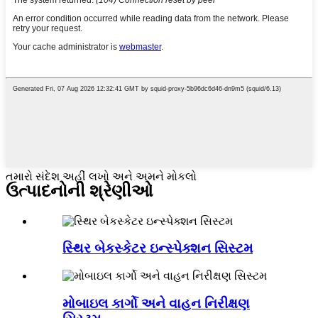
તમારો સંદેશ અહીં લખો અને અમને મોકલો
ઉત્પાદનોની શ્રેણીઓ
સ્થિર બેકસ્કેટર ઇન્સ્પેક્શન સિસ્ટમ
મોબાઇલ કાર્ગો અને વાહન નિરીક્ષણ