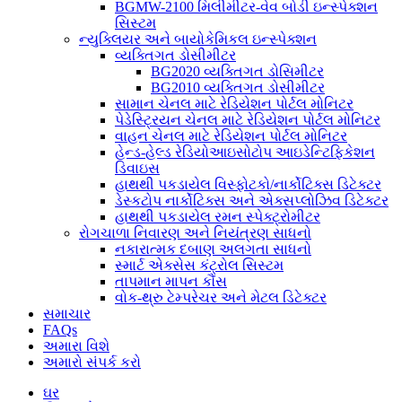
BGMW-2100 મિલીમીટર-વેવ બોડી ઇન્સ્પેક્શન
સિસ્ટમ
ન્યુક્લિયર અને બાયોકેમિકલ ઇન્સ્પેક્શન
વ્યક્તિગત ડોસીમીટર
BG2020 વ્યક્તિગત ડોસિમીટર
BG2010 વ્યક્તિગત ડોસીમીટર
સામાન ચેનલ માટે રેડિયેશન પોર્ટલ મોનિટર
પેડેસ્ટ્રિયન ચેનલ માટે રેડિયેશન પોર્ટલ મોનિટર
વાહન ચેનલ માટે રેડિયેશન પોર્ટલ મોનિટર
હેન્ડ-હેલ્ડ રેડિયોઆઇસોટોપ આઇડેન્ટિફિકેશન
ડિવાઇસ
હાથથી પકડાયેલ વિસ્ફોટકો/નાર્કોટિક્સ ડિટેક્ટર
ડેસ્કટોપ નાર્કોટિક્સ અને એક્સપ્લોઝિવ ડિટેક્ટર
હાથથી પકડાયેલ રમન સ્પેક્ટ્રોમીટર
રોગચાળા નિવારણ અને નિયંત્રણ સાધનો
નકારાત્મક દબાણ અલગતા સાધનો
સ્માર્ટ એક્સેસ કંટ્રોલ સિસ્ટમ
તાપમાન માપન કૌંસ
વોક-થ્રુ ટેમ્પરેચર અને મેટલ ડિટેક્ટર
સમાચાર
FAQs
અમારા વિશે
અમારો સંપર્ક કરો
ઘર