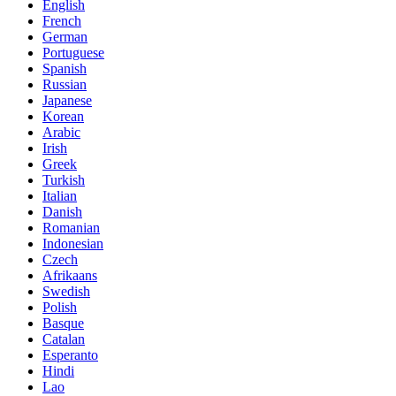
English
French
German
Portuguese
Spanish
Russian
Japanese
Korean
Arabic
Irish
Greek
Turkish
Italian
Danish
Romanian
Indonesian
Czech
Afrikaans
Swedish
Polish
Basque
Catalan
Esperanto
Hindi
Lao