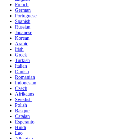
French
German
Portuguese
Spanish
Russian
Japanese
Korean
Arabic
Irish
Greek
Turkish
Italian
Danish
Romanian
Indonesian
Czech
Afrikaans
Swedish
Polish
Basque
Catalan
Esperanto
Hindi
Lao
Albanian