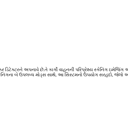
ર ડિટેક્ટરને અપનાવે છે.તે કાર્ગો વાહનની પરિપ્રેક્ષ્ય સ્કેનિંગ ઇમ
ેનિંગના બે ઉપલબ્ધ મોડ્સ સાથે, આ સિસ્ટમનો ઉપયોગ સરહદો, જેલો અને