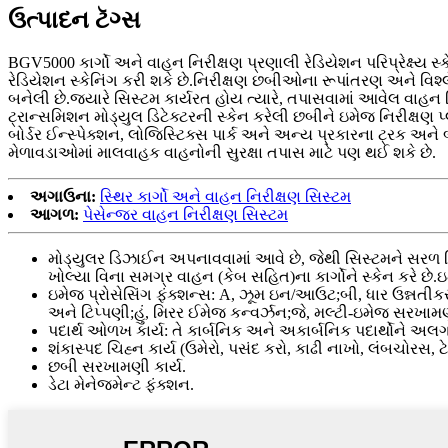
ઉત્પાદન ટૅગ્સ
BGV5000 કાર્ગો અને વાહન નિરીક્ષણ પ્રણાલી રેડિયેશન પરિપ્રેક્ષ્ય
રેડિયેશન સ્કેનિંગ કરી શકે છે.નિરીક્ષણ છબીઓના રૂપાંતરણ અને વિશ્
બનેલી છે.જ્યારે સિસ્ટમ કાર્યરત હોય ત્યારે, તપાસવામાં આવેલ વાહન
ટ્રાન્સમિશન મોડ્યુલ ડિટેક્ટરની સ્કેન કરેલી છબીને ઇમેજ નિરીક્ષણ
બોર્ડર ઈન્સ્પેક્શન, લોજિસ્ટિક્સ પાર્ક અને અન્ય પ્રકારના ટ્રક અને
મેળાવડાઓમાં માલવાહક વાહનોની સુરક્ષા તપાસ માટે પણ થઈ શકે છે.
અગાઉના:
સ્થિર કાર્ગો અને વાહન નિરીક્ષણ સિસ્ટમ
આગળ:
પેસેન્જર વાહન નિરીક્ષણ સિસ્ટમ
મોડ્યુલર ડિઝાઈન અપનાવવામાં આવે છે, જેથી સિસ્ટમને સરળ ડિ
ખોલ્યા વિના સમગ્ર વાહન (કેબ સહિત)ના કાર્ગોને સ્કેન કરે છે.ઇ
ઇમેજ પ્રોસેસિંગ ફંક્શન્સ: A, ઝૂમ ઇન/આઉટ;બી, ધાર ઉન્નતીકરણ
અને ટિપ્પણી;હું, મિરર ઈમેજ કન્વર્ઝન;જે, મલ્ટી-ઇમેજ સરખામણી
પદાર્થ ઓળખ કાર્ય: તે કાર્બનિક અને અકાર્બનિક પદાર્થોને અલગ
શંકાસ્પદ ચિહ્ન કાર્ય (ઉમેરો, પસંદ કરો, કાઢી નાખો, લંબચોરસ, ટેક
છબી સરખામણી કાર્ય.
ડેટા મેનેજમેન્ટ ફંક્શન.