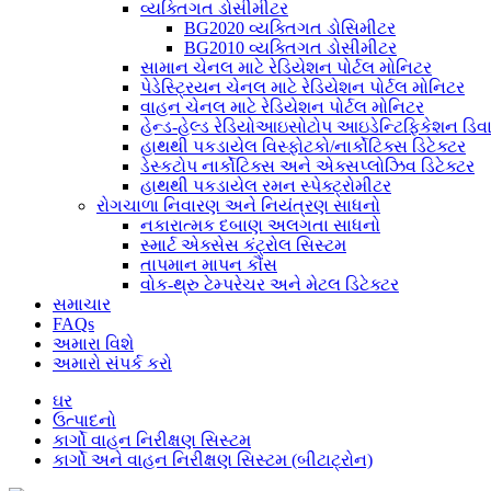
વ્યક્તિગત ડોસીમીટર
BG2020 વ્યક્તિગત ડોસિમીટર
BG2010 વ્યક્તિગત ડોસીમીટર
સામાન ચેનલ માટે રેડિયેશન પોર્ટલ મોનિટર
પેડેસ્ટ્રિયન ચેનલ માટે રેડિયેશન પોર્ટલ મોનિટર
વાહન ચેનલ માટે રેડિયેશન પોર્ટલ મોનિટર
હેન્ડ-હેલ્ડ રેડિયોઆઇસોટોપ આઇડેન્ટિફિકેશન ડિ
હાથથી પકડાયેલ વિસ્ફોટકો/નાર્કોટિક્સ ડિટેક્ટર
ડેસ્કટોપ નાર્કોટિક્સ અને એક્સપ્લોઝિવ ડિટેક્ટર
હાથથી પકડાયેલ રમન સ્પેક્ટ્રોમીટર
રોગચાળા નિવારણ અને નિયંત્રણ સાધનો
નકારાત્મક દબાણ અલગતા સાધનો
સ્માર્ટ એક્સેસ કંટ્રોલ સિસ્ટમ
તાપમાન માપન કૌંસ
વોક-થ્રુ ટેમ્પરેચર અને મેટલ ડિટેક્ટર
સમાચાર
FAQs
અમારા વિશે
અમારો સંપર્ક કરો
ઘર
ઉત્પાદનો
કાર્ગો વાહન નિરીક્ષણ સિસ્ટમ
કાર્ગો અને વાહન નિરીક્ષણ સિસ્ટમ (બીટાટ્રોન)