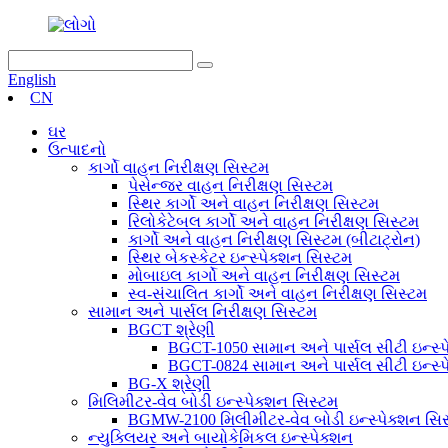
English
CN
ઘર
ઉત્પાદનો
કાર્ગો વાહન નિરીક્ષણ સિસ્ટમ
પેસેન્જર વાહન નિરીક્ષણ સિસ્ટમ
સ્થિર કાર્ગો અને વાહન નિરીક્ષણ સિસ્ટમ
રિલોકેટેબલ કાર્ગો અને વાહન નિરીક્ષણ સિસ્ટમ
કાર્ગો અને વાહન નિરીક્ષણ સિસ્ટમ (બીટાટ્રોન)
સ્થિર બેકસ્કેટર ઇન્સ્પેક્શન સિસ્ટમ
મોબાઇલ કાર્ગો અને વાહન નિરીક્ષણ સિસ્ટમ
સ્વ-સંચાલિત કાર્ગો અને વાહન નિરીક્ષણ સિસ્ટમ
સામાન અને પાર્સલ નિરીક્ષણ સિસ્ટમ
BGCT શ્રેણી
BGCT-1050 સામાન અને પાર્સલ સીટી ઇન્સ્પ
BGCT-0824 સામાન અને પાર્સલ સીટી ઇન્સ્પ
BG-X શ્રેણી
મિલિમીટર-વેવ બોડી ઇન્સ્પેક્શન સિસ્ટમ
BGMW-2100 મિલીમીટર-વેવ બોડી ઇન્સ્પેક્શન સિ
ન્યુક્લિયર અને બાયોકેમિકલ ઇન્સ્પેક્શન