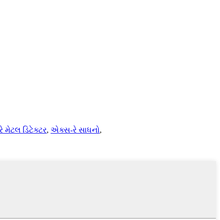
ે મેટલ ડિટેક્ટર
,
એક્સ-રે સાધનો
,