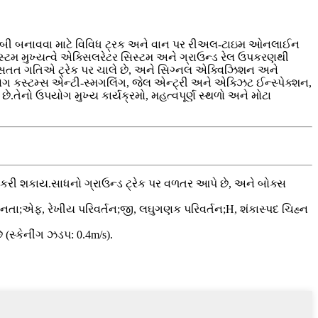
ીક્ષણ છબી બનાવવા માટે વિવિધ ટ્રક અને વાન પર રીઅલ-ટાઇમ ઓનલાઈન
િસ્ટમ મુખ્યત્વે એક્સિલરેટર સિસ્ટમ અને ગ્રાઉન્ડ રેલ ઉપકરણથી
સ્ટમ સતત ગતિએ ટ્રેક પર ચાલે છે, અને સિગ્નલ એક્વિઝિશન અને
યોગ કસ્ટમ્સ એન્ટી-સ્મગલિંગ, જેલ એન્ટ્રી અને એક્ઝિટ ઈન્સ્પેક્શન,
છે.તેનો ઉપયોગ મુખ્ય કાર્યક્રમો, મહત્વપૂર્ણ સ્થળો અને મોટા
 કરી શકાય.સાધનો ગ્રાઉન્ડ ટ્રેક પર વળતર આપે છે, અને બોક્સ
સમાનતા;એફ, રેખીય પરિવર્તન;જી, લઘુગણક પરિવર્તન;H, શંકાસ્પદ ચિહ્ન
(સ્કેનીંગ ઝડપ: 0.4m/s).