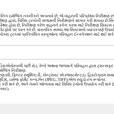
 સ્કેનિંગ ઇમેજિંગ તકનીકને અપનાવે છે, જે વાહનની પરિપ્રેક્ષ્ય નિર
લેષણ દ્વારા, વિવિધ ટ્રકોની સલામતી નિરીક્ષણને સાકાર કરી શકાય છે.સ
 સ્થિર હોય છે, નિરીક્ષણ કરેલ વાહનને સ્કેન કરવા માટે નિરીક્ષણ સિ
 પ્લેટફોર્મ પર પરત કરે છે. વાસ્તવિક સમય.આ સિસ્ટમનો વ્યાપકપણે ઉપ
 બોક્સ ટ્રકમાં પ્રતિબંધિત વસ્તુઓના પરિવહન ઈન્સ્પેક્શન માટે થઈ શકે 
સએસેમ્બલી પછી રોડ, રેલ્વે અથવા જળમાર્ગ પરિવહન દ્વારા ટ્રાન્સફર
મેજિંગ નિરીક્ષણ.
;સી, ફિલ્ટર સ્મૂથિંગ;ડી, કોન્ટ્રાસ્ટ એડજસ્ટમેન્ટ;ઇ, હિસ્ટોગ્રામ 
;K, ઇમેજ ફોર્મેટ કન્વર્ઝન (JPEG, TIFF);એલ સ્યુડો-રંગ રૂપાંતર.
 કરી શકે છે, અને તેમને ઓળખવા માટે વિવિધ રંગોનો ઉપયોગ કરી શકે છે 
્સ્ટ).