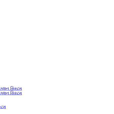
ેક્શન સિસ્ટમ
ેક્શન સિસ્ટમ
સ્ટમ