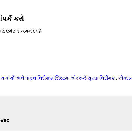
ંપર્ક કરો
મારો ઇમેઇલ અમને છોડો.
બલ કાર્ગો અને વાહન નિરીક્ષણ સિસ્ટમ
,
એક્સ-રે સુરક્ષા નિરીક્ષણ
,
એક્સ-ર