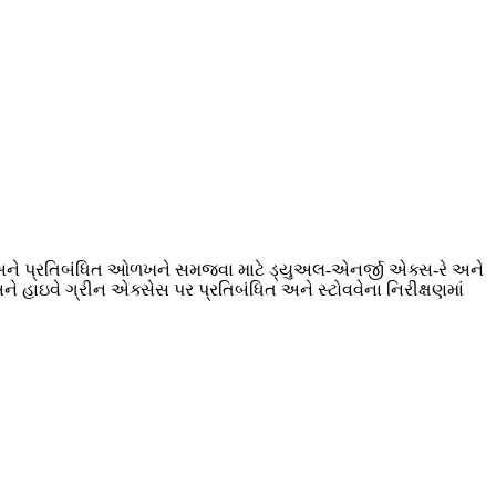
ેજિંગ અને પ્રતિબંધિત ઓળખને સમજવા માટે ડ્યુઅલ-એનર્જી એક્સ-રે અને
 હાઇવે ગ્રીન એક્સેસ પર પ્રતિબંધિત અને સ્ટોવવેના નિરીક્ષણમાં