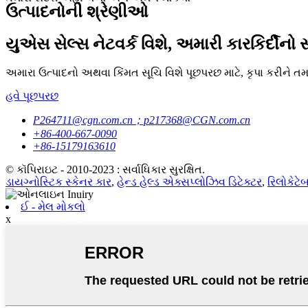
ઉત્પાદનોની શ્રેણીઓ
યુએસ સેલ્સ નેટવર્ક વિશે, અમારી કારકિર્દીનો સ
અમારા ઉત્પાદનો અથવા કિંમત સૂચિ વિશે પૂછપરછ માટે, કૃપા કરીને ત
હવે પૂછપરછ
P264711@cgn.com.cn；p217368@CGN.com.cn
+86-400-667-0090
+86-15179163610
© કૉપિરાઇટ - 2010-2023 : સર્વાધિકાર સુરક્ષિત.
ડાયગ્નોસ્ટિક સ્કેનર કાર
,
હેન્ડ હેલ્ડ એક્સપ્લોઝિવ ડિટેક્ટર
,
રિલોકેટે
ઈ - મેલ મોકલો
x