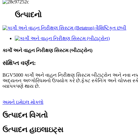
ઉત્પાદનો
કાર્ગો અને વાહન નિરીક્ષણ સિસ્ટમ (બીટાટ્રોન)
સંક્ષિપ્ત વર્ણન:
BGV5000 કાર્ગો અને વાહન નિરીક્ષણ સિસ્ટમ બીટાટ્રોન અને નવા નક્ક
અદ્યતન અલ્ગોરિધમનો ઉપયોગ કરે છે.ફેક્ટ સ્કેનિંગ અને ચોક્કસ સ્ક
વ્યાપકપણે થાય છે.
અમને ઇમેઇલ મોકલો
ઉત્પાદન વિગતો
ઉત્પાદન હાઇલાઇટ્સ